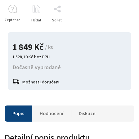
Zeptat se
Hlídat
Sdílet
1 849 Kč
/ ks
1 528,10 Kč bez DPH
Dočasně vyprodané
Možnosti doručení
Popis
Hodnocení
Diskuze
Detailní popis produktu