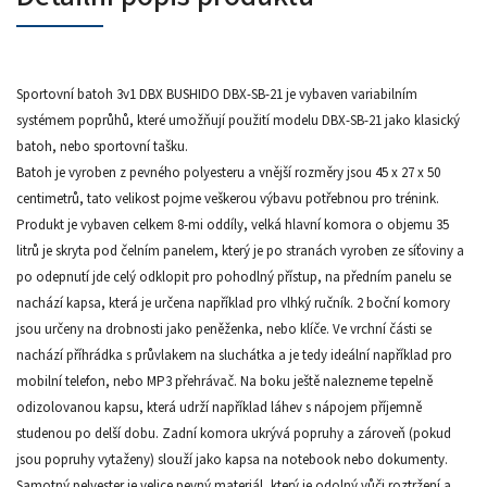
Sportovní batoh 3v1 DBX BUSHIDO DBX-SB-21 je vybaven variabilním
systémem poprůhů, které umožňují použití modelu DBX-SB-21 jako klasický
batoh, nebo sportovní tašku.
Batoh je vyroben z pevného polyesteru a vnější rozměry jsou 45 x 27 x 50
centimetrů, tato velikost pojme veškerou výbavu potřebnou pro trénink.
Produkt je vybaven celkem 8-mi oddíly, velká hlavní komora o objemu 35
litrů je skryta pod čelním panelem, který je po stranách vyroben ze síťoviny a
po odepnutí jde celý odklopit pro pohodlný přístup, na předním panelu se
nachází kapsa, která je určena například pro vlhký ručník. 2 boční komory
jsou určeny na drobnosti jako peněženka, nebo klíče. Ve vrchní části se
nachází příhrádka s průvlakem na sluchátka a je tedy ideální například pro
mobilní telefon, nebo MP3 přehrávač. Na boku ještě nalezneme tepelně
odizolovanou kapsu, která udrží například láhev s nápojem příjemně
studenou po delší dobu. Zadní komora ukrývá popruhy a zároveň (pokud
jsou popruhy vytaženy) slouží jako kapsa na notebook nebo dokumenty.
Samotný pelyester je velice pevný materiál, který je odolný vůči roztržení a