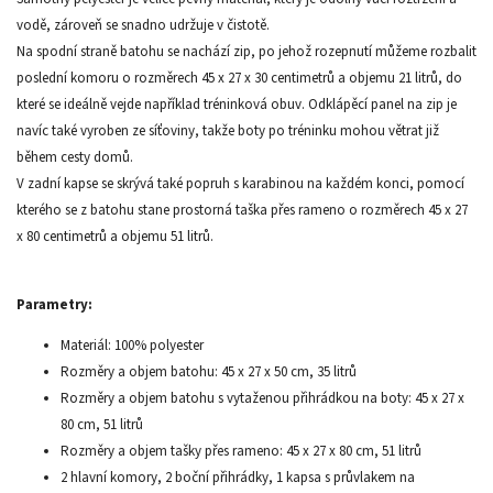
vodě, zároveň se snadno udržuje v čistotě.
Na spodní straně batohu se nachází zip, po jehož rozepnutí můžeme rozbalit
poslední komoru o rozměrech 45 x 27 x 30 centimetrů a objemu 21 litrů, do
které se ideálně vejde například tréninková obuv. Odklápěcí panel na zip je
navíc také vyroben ze síťoviny, takže boty po tréninku mohou větrat již
během cesty domů.
V zadní kapse se skrývá také popruh s karabinou na každém konci, pomocí
kterého se z batohu stane prostorná taška přes rameno o rozměrech 45 x 27
x 80 centimetrů a objemu 51 litrů.
Parametry:
Materiál: 100% polyester
Rozměry a objem batohu: 45 x 27 x 50 cm, 35 litrů
Rozměry a objem batohu s vytaženou přihrádkou na boty: 45 x 27 x
80 cm, 51 litrů
Rozměry a objem tašky přes rameno: 45 x 27 x 80 cm, 51 litrů
2 hlavní komory, 2 boční přihrádky, 1 kapsa s průvlakem na