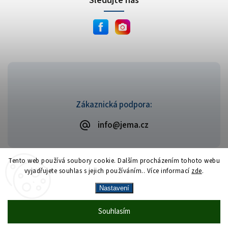
Sledujte nás
Zákaznická podpora:
info@jema.cz
Tento web používá soubory cookie. Dalším procházením tohoto webu
vyjadřujete souhlas s jejich používáním.. Více informací
zde
.
Copyright 2026
JEMA.cz
. Všechna práva vyhrazena.
Vytvořil
Shoptet
| Design
Shoptak.cz
Nastavení
Vrácení zboží zdarma
— celý srpen bez
Více
Souhlasím
🎁
·
poplatků
info