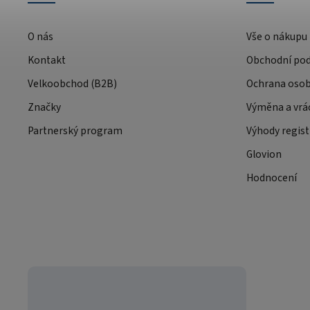
O nás
Vše o nákupu
Kontakt
Obchodní po
Velkoobchod (B2B)
Ochrana osob
Značky
Výměna a vrá
Partnerský program
Výhody regist
Glovion
Hodnocení