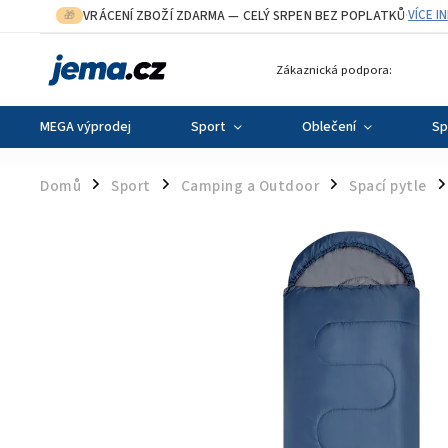
VRÁCENÍ ZBOŽÍ ZDARMA
— CELÝ SRPEN BEZ POPLATKŮ
VÍCE I
🎁
·
Zákaznická podpora:
MEGA výprodej
Sport
Oblečení
Sp
Domů
Sport
Camping a Outdoor
Spací pytle
/
/
/
/