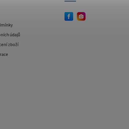
dmínky
ních údajů
cení zboží
race