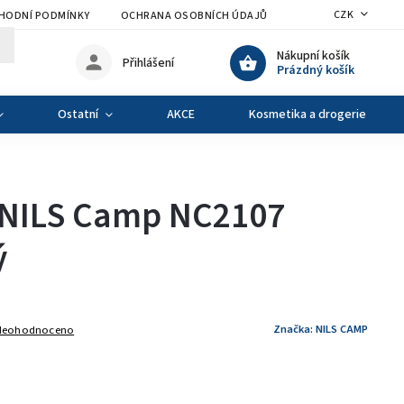
CZK
HODNÍ PODMÍNKY
OCHRANA OSOBNÍCH ÚDAJŮ
VÝMĚNA A VRÁCENÍ Z
Nákupní košík
Přihlášení
Prázdný košík
Ostatní
AKCE
Kosmetika a drogerie
l NILS Camp NC2107
ý
Značka:
NILS CAMP
Neohodnoceno