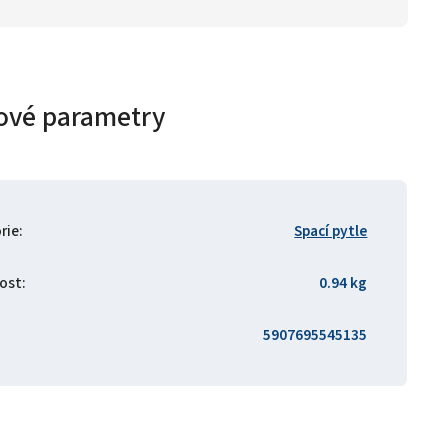
ové parametry
rie
:
Spací pytle
ost
:
0.94 kg
5907695545135