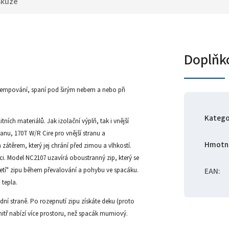
skuze
Doplňk
kempování, spaní pod širým nebem a nebo při
Katego
ích materiálů. Jak izolační výplň, tak i vnější
ranu, 170T W/R Cire pro vnější stranu a
Hmotn
átěrem, který jej chrání před zimou a vlhkostí.
ci. Model NC2107 uzavírá oboustranný zip, který se
etí" zipu během převalování a pohybu ve spacáku.
EAN
:
 tepla.
ní straně. Po rozepnutí zipu získáte deku (proto
nitř nabízí více prostoru, než spacák mumiový.