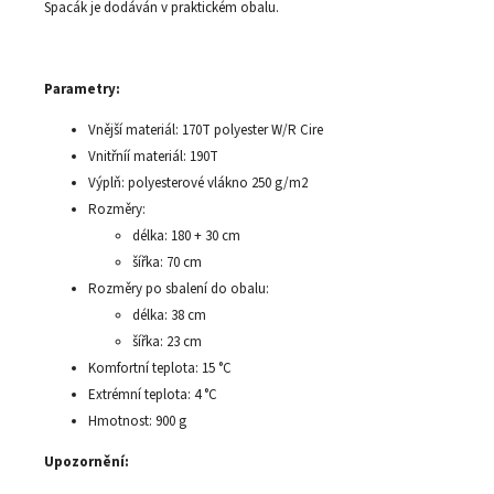
Spacák je dodáván v praktickém obalu.
Parametry:
Vnější materiál: 170T polyester W/R Cire
Vnitřníí materiál: 190T
Výplň: polyesterové vlákno 250 g/m2
Rozměry:
délka: 180 + 30 cm
šířka: 70 cm
Rozměry po sbalení do obalu:
délka: 38 cm
šířka: 23 cm
Komfortní teplota: 15 °C
Extrémní teplota: 4 °C
Hmotnost: 900 g
Upozornění: