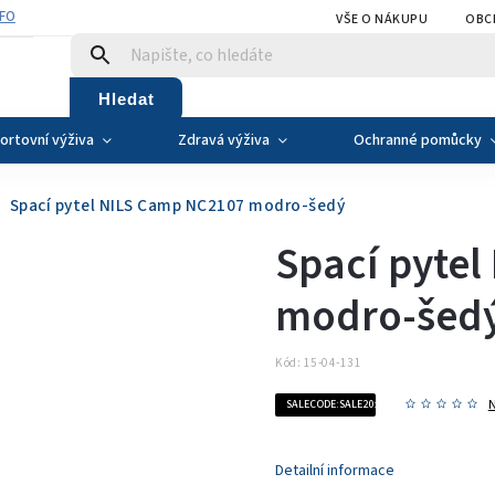
NFO
VŠE O NÁKUPU
OBC
Hledat
ortovní výživa
Zdravá výživa
Ochranné pomůcky
Spací pytel NILS Camp NC2107 modro-šedý
Spací pyte
modro-šed
Kód:
15-04-131
SALECODE:SALE20:20:%
Detailní informace