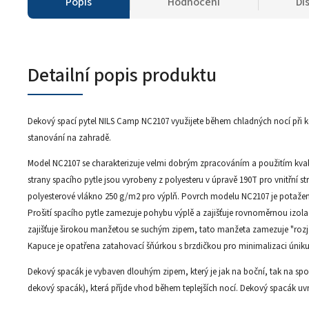
Popis
Hodnocení
Di
Detailní popis produktu
Dekový spací pytel NILS Camp NC2107 využijete během chladných nocí při 
stanování na zahradě.
Model NC2107 se charakterizuje velmi dobrým zpracováním a použitím kvalitn
strany spacího pytle jsou vyrobeny z polyesteru v úpravě 190T pro vnitřní st
polyesterové vlákno 250 g/m2 pro výplň. Povrch modelu NC2107 je potažen z
Prošití spacího pytle zamezuje pohybu výplě a zajišťuje rovnoměrnou izola
zajišťuje širokou manžetou se suchým zipem, tato manžeta zamezuje "rozj
Kapuce je opatřena zatahovací šňúrkou s brzdičkou pro minimalizaci úniku
Dekový spacák je vybaven dlouhým zipem, který je jak na boční, tak na spod
dekový spacák), která příjde vhod během teplejších nocí. Dekový spacák uv