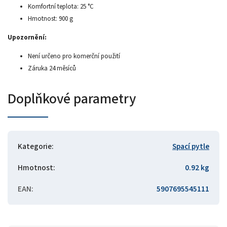
Komfortní teplota: 25 °C
Hmotnost: 900 g
Upozornění:
Není určeno pro komerční použití
Záruka 24 měsíců
Doplňkové parametry
Kategorie
:
Spací pytle
Hmotnost
:
0.92 kg
EAN
:
5907695545111