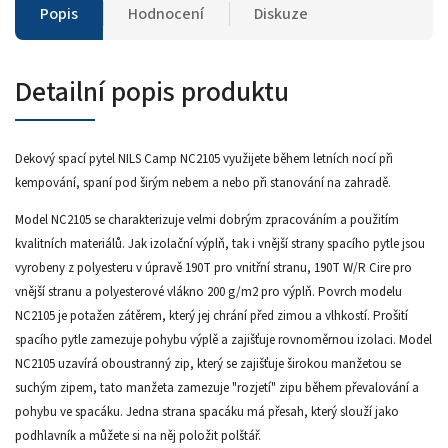
Popis
Hodnocení
Diskuze
Detailní popis produktu
Dekový spací pytel NILS Camp NC2105 využijete během letních nocí při
kempování, spaní pod širým nebem a nebo při stanování na zahradě.
Model NC2105 se charakterizuje velmi dobrým zpracováním a použitím
kvalitních materiálů. Jak izolační výplň, tak i vnější strany spacího pytle jsou
vyrobeny z polyesteru v úpravě 190T pro vnitřní stranu, 190T W/R Cire pro
vnější stranu a polyesterové vlákno 200 g/m2 pro výplň. Povrch modelu
NC2105 je potažen zátěrem, který jej chrání před zimou a vlhkostí. Prošití
spacího pytle zamezuje pohybu výplě a zajišťuje rovnoměrnou izolaci. Model
NC2105 uzavírá oboustranný zip, který se zajišťuje širokou manžetou se
suchým zipem, tato manžeta zamezuje "rozjetí" zipu během převalování a
pohybu ve spacáku. Jedna strana spacáku má přesah, který slouží jako
podhlavník a můžete si na něj položit polštář.