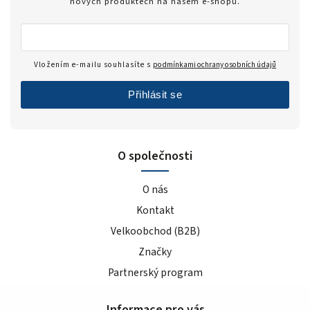
nových produktech na našem e-shopu.
Vložením e-mailu souhlasíte s
podmínkami ochrany osobních údajů
Přihlásit se
O společnosti
O nás
Kontakt
Velkoobchod (B2B)
Značky
Partnerský program
Informace pro vás