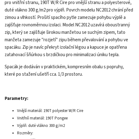
pro vnitřní stranu, 190T W/R Cire pro vnější stranu a polyesterové,
duté vlákno 300 g/m2 pro výplň. Povrch modelu NC2012 chrání před
zimou a vlhkostí. Prošití spacího pytle zamezuje pohybu výplě a
zajišťuje rovnoměrnou izolaci. Model NC2012 uzavírá oboustranný
zip, který se zajišťuje širokou manžetou se suchým zipem, tato
manžeta zamezuje "rozjetí" zipu během převalování a pohybu ve
spacáku. Zip je navíc překryt izolační légou a kapuce je opatřena
zatahovací šňúrkou s brzdičkou pro minimalizaci úniku tepla.
Spacák je dodáván v praktickém, kompresním obalu s popruhy,
které po stažení ušetří cca. 1/3 prostoru.
Parametry:
Vnější materiál: 190T polyester W/R Cire
Vnitřníí materiál: 190T Pongee
Výplň: duté vlákno 300 g/m2
Rozměry: