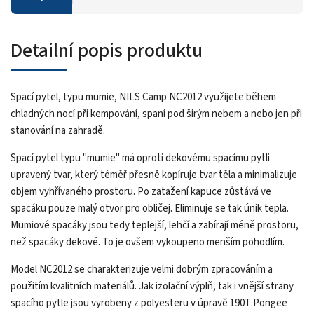
Detailní popis produktu
Spací pytel, typu mumie, NILS Camp NC2012 využijete během
chladných nocí při kempování, spaní pod širým nebem a nebo jen při
stanování na zahradě.
Spací pytel typu "mumie" má oproti dekovému spacímu pytli
upravený tvar, který téměř přesně kopíruje tvar těla a minimalizuje
objem vyhřívaného prostoru. Po zatažení kapuce zůstává ve
spacáku pouze malý otvor pro obličej. Eliminuje se tak únik tepla.
Mumiové spacáky jsou tedy teplejší, lehčí a zabírají méně prostoru,
než spacáky dekové. To je ovšem vykoupeno menším pohodlím.
Model NC2012 se charakterizuje velmi dobrým zpracováním a
použitím kvalitních materiálů. Jak izolační výplň, tak i vnější strany
spacího pytle jsou vyrobeny z polyesteru v úpravě 190T Pongee