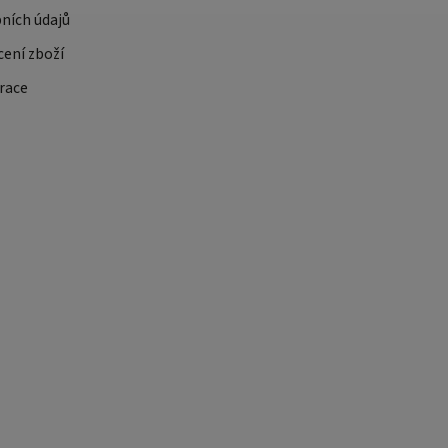
ních údajů
cení zboží
race