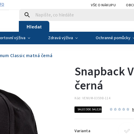
NFO
VŠE O NÁKUPU
OBC
Hledat
ortovní výživa
Zdravá výživa
Ochranné pomůcky
num Classic matná černá
Snapback V
černá
Kód:
VENUM-03598-114
SALECODE:SALE20:20:%
Varianta