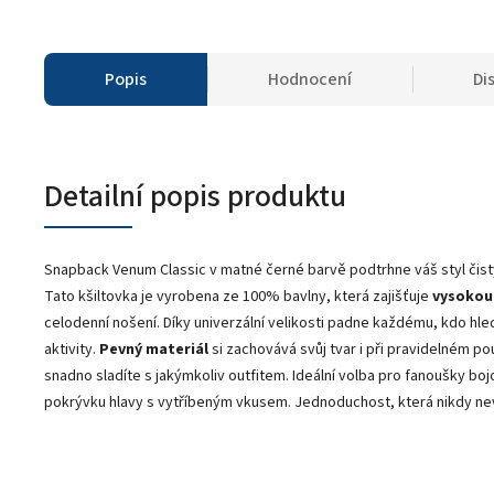
Popis
Hodnocení
Di
Detailní popis produktu
Snapback Venum Classic v matné černé barvě podtrhne váš styl čis
Tato kšiltovka je vyrobena ze 100% bavlny, která zajišťuje
vysokou
celodenní nošení. Díky univerzální velikosti padne každému, kdo hl
aktivity.
Pevný materiál
si zachovává svůj tvar i při pravidelném p
snadno sladíte s jakýmkoliv outfitem. Ideální volba pro fanoušky bojov
pokrývku hlavy s vytříbeným vkusem. Jednoduchost, která nikdy ne