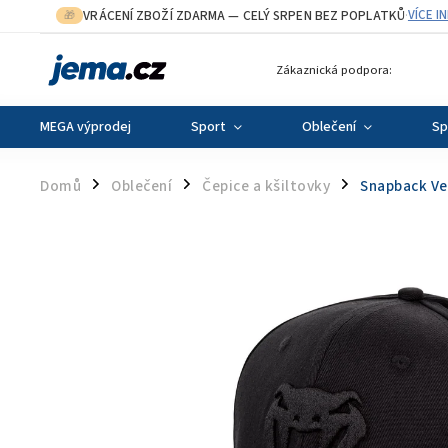
VRÁCENÍ ZBOŽÍ ZDARMA
— CELÝ SRPEN BEZ POPLATKŮ
VÍCE I
🎁
·
Zákaznická podpora:
MEGA výprodej
Sport
Oblečení
Sp
Domů
Oblečení
Čepice a kšiltovky
Snapback Ve
/
/
/