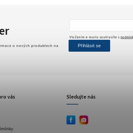
er
Vložením e-mailu souhlasíte s
podmínk
Přihlásit se
formace o nových produktech na
pro vás
Sledujte nás
dmínky