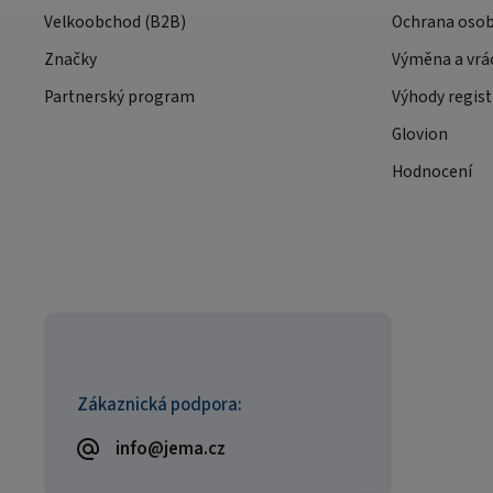
Velkoobchod (B2B)
Ochrana osob
Značky
Výměna a vrá
Partnerský program
Výhody regist
Glovion
Hodnocení
Zákaznická podpora:
info@jema.cz