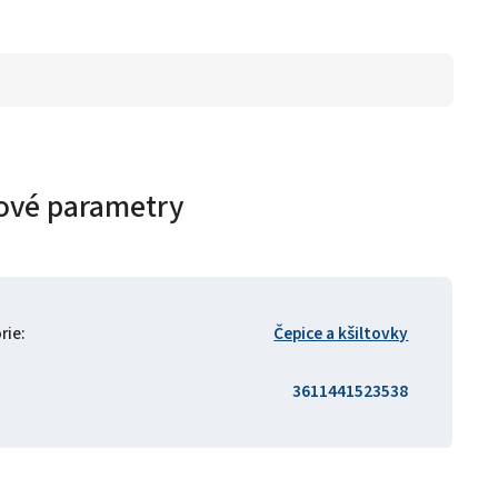
ové parametry
rie
:
Čepice a kšiltovky
3611441523538