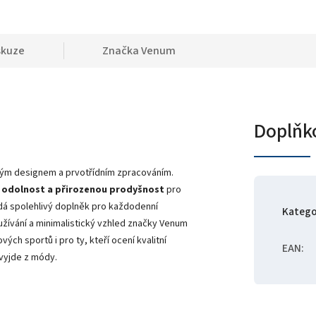
skuze
Značka
Venum
Doplňk
tým designem a prvotřídním zpracováním.
 odolnost a přirozenou prodyšnost
pro
edá spolehlivý doplněk pro každodenní
Katego
oužívání a minimalistický vzhled značky Venum
ých sportů i pro ty, kteří ocení kvalitní
EAN
:
vyjde z módy.