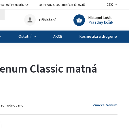
CZK
HODNÍ PODMÍNKY
OCHRANA OSOBNÍCH ÚDAJŮ
VÝMĚNA A VRÁCENÍ Z
Nákupní košík
Přihlášení
Prázdný košík
Ostatní
AKCE
Kosmetika a drogerie
enum Classic matná
Značka:
Venum
Neohodnoceno