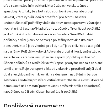
před rozmnožováním bakterií, které zápach ve skutečnosti
způsobují. A to tak, že z bot nebo sportovní výstroje absorbují
vlhkost, která vytváří ideální prostředí pro tvorbu bakterií.
Jednoduše stačí polštářky vložit do obuvi nebo sportovní výstroje a
nechat určitý čas, například přes noc, působit. Trvanlivost polštářků
je do 6 měsíců od rozbalení ze sáčku. Výrobce SmellWell nabízí
polštářky s vůní (kolekce Active) a polštářky bez vůně (kolekce
Sensitive), které jsou vhodné pro lidi, kteří jsou citliví nebo alergičtí
na parfémy. Polštářky kolekcí Active absorbují vlhkost, snižují zápach,
zanechávají čerstvou vůni. ✅ snižují zápach ✅ pohlcují vlhkost ✅
účinek polštářků až 6 měsíců Vnitřní kapsa: prodyšná kapsa z netkané
textilie, umožňuje transport vlhkosti z okolního prostředí Vnější obal:
obal z recyklovaného mikrovlákna s designem natištěným barvou
šetrnou k životnímu prostředí Vnitřní obsah: Obsahuje aktivní dřevěné
bambusové uhlí a vlastní patentovanou směs minerálů a absorbentů,
napuštěnou svěží vůní Obsah balení: 1 pár polštářků
Doplňkové parametry