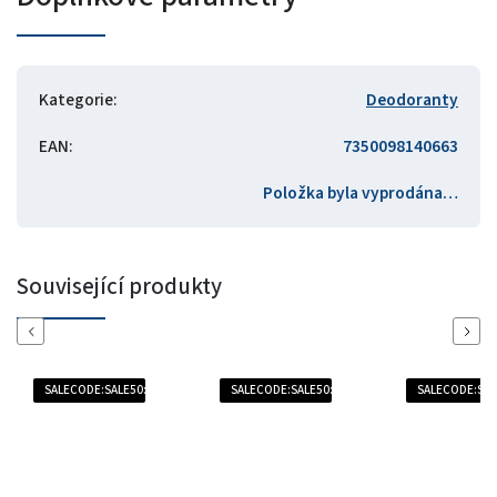
Kategorie
:
Deodoranty
EAN
:
7350098140663
Položka byla vyprodána…
Související produkty
Previous
Next
SALECODE:SALE50:50:%
SALECODE:SALE50:50:%
SALECODE:SAL