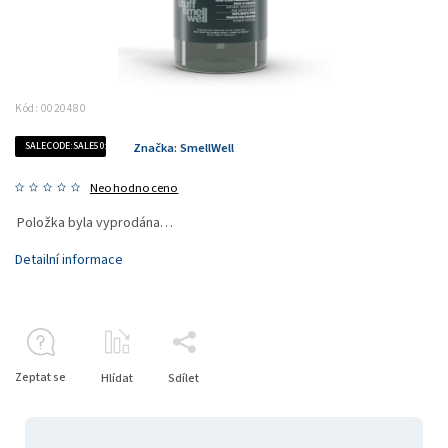
Kód:
0020480
SALECODE:SALE50:50:%
Značka:
SmellWell
Neohodnoceno
Položka byla vyprodána…
Detailní informace
Zeptat se
Hlídat
Sdílet