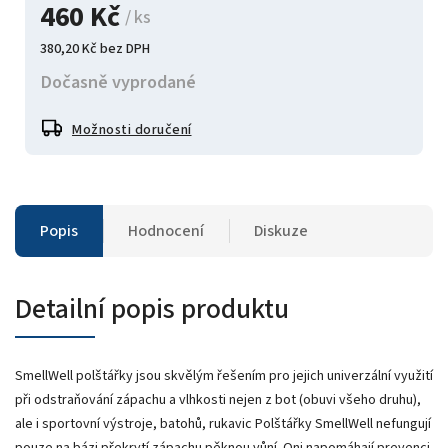
460 Kč
/ ks
380,20 Kč bez DPH
Dočasně vyprodané
Možnosti doručení
Popis
Hodnocení
Diskuze
Detailní popis produktu
SmellWell polštářky jsou skvělým řešením pro jejich univerzální využití
při odstraňování zápachu a vlhkosti nejen z bot (obuvi všeho druhu),
ale i sportovní výstroje, batohů, rukavic Polštářky SmellWell nefungují
pouze na bázi překrytí zápachu pěknou vůní. Oni napomáhají prevenci