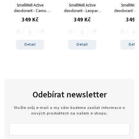
SmellWell Active
SmellWell Active
SmellWell 
deodorant - Camo
deodorant - Leopard
deodorant - P
green
blue
349 Kč
349 Kč
349 
Detail
Detail
Detai
Odebírat newsletter
Vložte svůj e-mail a my vám budeme zasílat informace o
nových produktech na našem e-shopu.