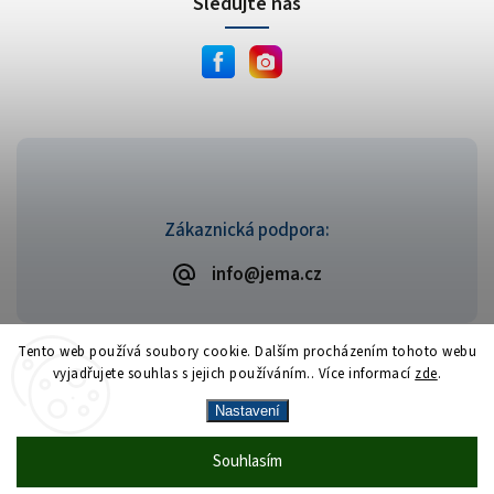
Sledujte nás
Zákaznická podpora:
info@jema.cz
Tento web používá soubory cookie. Dalším procházením tohoto webu
vyjadřujete souhlas s jejich používáním.. Více informací
zde
.
Copyright 2026
JEMA.cz
. Všechna práva vyhrazena.
Vytvořil
Shoptet
| Design
Shoptak.cz
Nastavení
Vrácení zboží zdarma
— celý srpen bez
Více
Souhlasím
🎁
·
poplatků
info