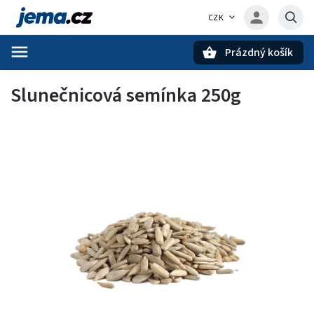
CZK
Prázdný košík
Hledat
Slunečnicová semínka 250g