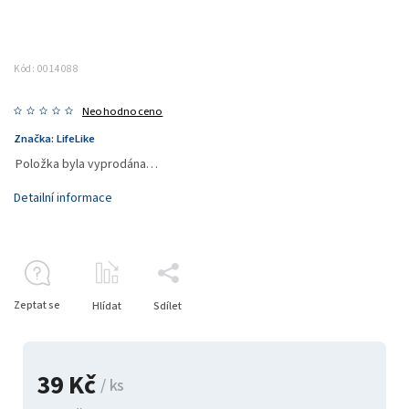
Kód:
0014088
Neohodnoceno
Značka:
LifeLike
Položka byla vyprodána…
Detailní informace
Zeptat se
Hlídat
Sdílet
39 Kč
/ ks