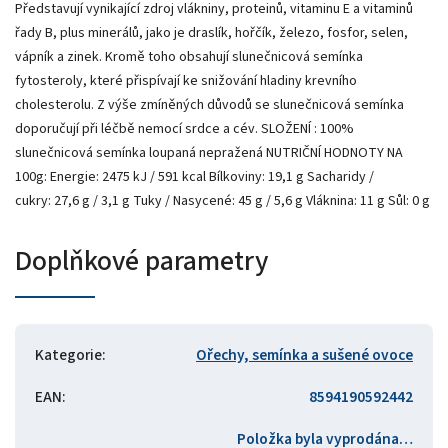
Představují vynikající zdroj vlákniny, proteinů, vitaminu E a vitaminů
řady B, plus minerálů, jako je draslík, hořčík, železo, fosfor, selen,
vápník a zinek. Kromě toho obsahují slunečnicová semínka
fytosteroly, které přispívají ke snižování hladiny krevního
cholesterolu. Z výše zmíněných důvodů se slunečnicová semínka
doporučují při léčbě nemocí srdce a cév. SLOŽENÍ : 100%
slunečnicová semínka loupaná nepražená NUTRIČNÍ HODNOTY NA
100g: Energie: 2475 kJ / 591 kcal Bílkoviny: 19,1 g Sacharidy /
cukry: 27,6 g / 3,1 g Tuky / Nasycené: 45 g / 5,6 g Vláknina: 11 g Sůl: 0 g
Doplňkové parametry
Kategorie
:
Ořechy, semínka a sušené ovoce
EAN
:
8594190592442
Položka byla vyprodána…