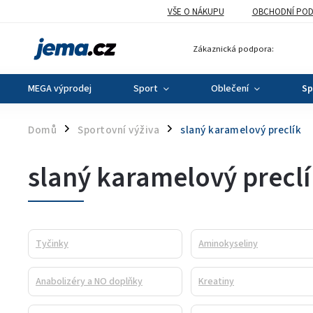
VŠE O NÁKUPU
OBCHODNÍ POD
Zákaznická podpora:
MEGA výprodej
Sport
Oblečení
Sp
Domů
Sportovní výživa
slaný karamelový preclík
/
/
slaný karamelový precl
Tyčinky
Aminokyseliny
Anabolizéry a NO doplňky
Kreatiny