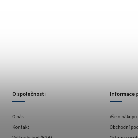
O společnosti
Informace 
O nás
Vše o nákupu
Kontakt
Obchodní po
Velkoobchod (B2B)
Ochrana osob