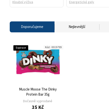
Kloubní výživa
Energetické gely
Doporučujeme
Nejlevnější
Kód:
0019799
Expirace
Muscle Moose The Dinky
Protein Bar 35g
Dočasně vyprodané
35 Kč