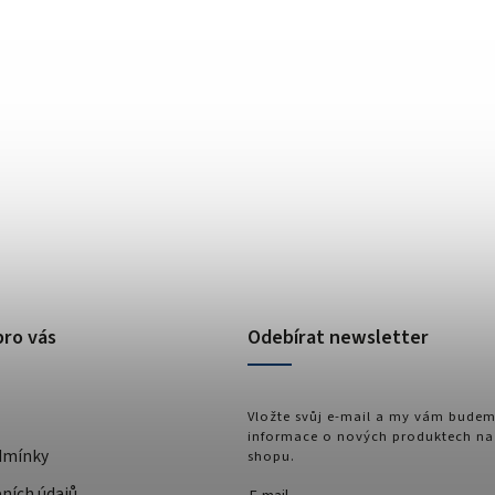
pro vás
Odebírat newsletter
Vložte svůj e-mail a my vám budem
informace o nových produktech na
dmínky
shopu.
ních údajů