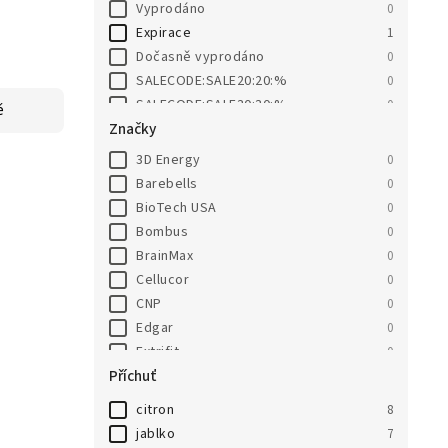
Vyprodáno
0
Expirace
1
Dočasně vyprodáno
0
SALECODE:SALE20:20:%
0
SALECODE:SALE30:30:%
0
ě
Značky
3D Energy
0
Barebells
0
BioTech USA
0
Bombus
0
BrainMax
0
Cellucor
0
CNP
0
Edgar
0
Extrifit
0
Příchuť
Go On Nutrition
0
Grenade
0
citron
8
HealthyCo
0
jablko
7
JEMASPORT
0