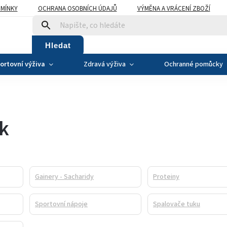
MÍNKY
OCHRANA OSOBNÍCH ÚDAJŮ
VÝMĚNA A VRÁCENÍ ZBOŽÍ
Hledat
ortovní výživa
Zdravá výživa
Ochranné pomůcky
ík
Gainery - Sacharidy
Proteiny
Sportovní nápoje
Spalovače tuku