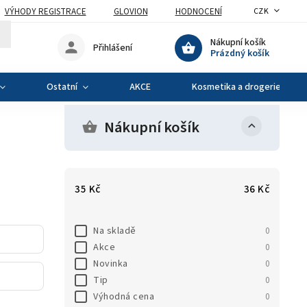
VÝHODY REGISTRACE
GLOVION
HODNOCENÍ
CZK
Nákupní košík
Přihlášení
Prázdný košík
Ostatní
AKCE
Kosmetika a drogerie
Nákupní košík
35
Kč
36
Kč
Na skladě
0
Akce
0
Novinka
0
Tip
0
Výhodná cena
0