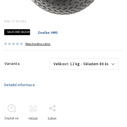
Kód:
17-41-051
SALECODE:SALE20:20:%
Značka:
HMS
Neohodnoceno
Varianta
Detailní informace
Zeptat se
Hlídat
Sdílet