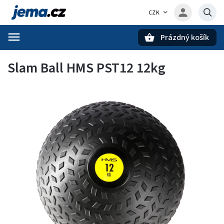
CZK
Prázdný košík
Hledat
Slam Ball HMS PST12 12kg