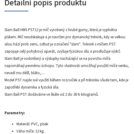
Detailní popis produktu
Slam Ball HMS PST12 je míč vyrobený z hrubé gumy, která je vyplněna
pískem. Míč neodskakuje a je navržen pro dymanický trénink, kdy se velkou
silou hází proti zemi, odtud je označení "slam". Trénink s míčem PST
zapojuje celý pohybový aparát, zvyšuje fyzickou sílu a prodlužuje výdrž.
Slam Ball je vodotěsný a výstupky nacházející se na povrchu míče
napomáhají pevnému úchopu. Tyto vlastnosti umožňují použití míče venku,
nevadí mu déšť, bláto,....
Model PST najde své využití během rozcviček a při tréninku všude tam, kde je
zapotřebí dynamika a fyzická síla.
Slam Ball PST dodáváme ve škále od 2 do 30-ti kilogramů.
Parametry:
Materiál: PVC, písek
Váha míče: 12 kg