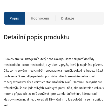
Popis
Hodnocení
Diskuze
Detailní popis produktu
PSB22 Slam Ball HMS je míč který neodskakuje. Slam ball patří do třídy
medicinbalu. Tento medicinbal je vyroben z pryže, která je naplněna pískem.
Díky tomu se vám medicimbál nerozpadne a nezničí, pokud jej budete házet
proti zemi. Slamball je perfektní pomůcka, díky které můžeme trénovat
rozvoj explozivní síly a vnitřních stabilizačních svalů. Slamball lze využít pro
trénink výbušnosti jednotlivých svalových partií i těla jako unikátního celku. V
mnoha případech lze míč používat i pro standardní trénink, kde nahradí
klasický medicinbal nebo overball. Díky výplni ho lze položit na zem i opřít o
zeď.