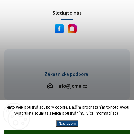
Sledujte nás
Zákaznická podpora:
info@jema.cz
Tento web používá soubory cookie. Dalším procházením tohoto webu
vyjadřujete souhlas s jejich používáním.. Více informací
zde
.
Copyright 2026
JEMA.cz
. Všechna práva vyhrazena.
Vytvořil
Shoptet
| Design
Shoptak.cz
Nastavení