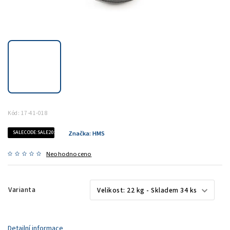
Kód:
17-41-018
SALECODE:SALE20:20:%
Značka:
HMS
Neohodnoceno
Varianta
Detailní informace