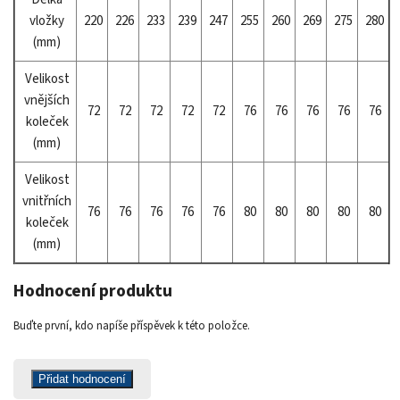
vložky
220
226
233
239
247
255
260
269
275
280
(mm)
Velikost
vnějších
72
72
72
72
72
76
76
76
76
76
koleček
(mm)
Velikost
vnitřních
76
76
76
76
76
80
80
80
80
80
koleček
(mm)
Hodnocení produktu
Buďte první, kdo napíše příspěvek k této položce.
Přidat hodnocení