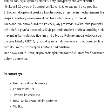
stélkou zaručující vysokou stabilitu paty, polypropylenovém skeletu a
hliníkové liště vyrobené pomocí vstřikování. Jako zapínání bylo použito
šněrování, dvojsekční přezky a kvalitní spony s napínacím mechanismem. Na
vnější straně boty nalezneme slider, tak často užívaný při freeridu.
Takzvané "slalomové uložení" koleček, kdy prostřední dvě kolečka jsou větší
než kolečko první a poslední, snižuje poloměr otáčení brusle a umožňuje tak
maximální kontrolu nad řízením směru brusle. Polyuretanová kolečka jsou
osazeny ložisky ABEC 9, ty jsou díky minimalnímu valivému odporu rychlá a
nemalou mírou přizpívají ke kontorle nad bruslemi.
Model NA20001 je určen jak pro začínající, tak pokročilé, amatérské nadšence
slalomu a freeridu.
Parametry:
Nůž: jednodílný, hliníkový
Ložiska: ABEC 9
Tvrdost koleček: 85A
Bota: tvrdá s ventilačním systémem
Vložka: