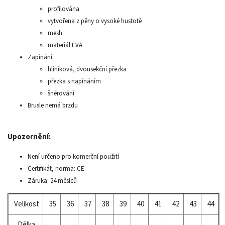
profilována
vytvořena z pěny o vysoké hustotě
mesh
materiál EVA
Zapínání:
hliníková, dvousekční přezka
přezka s napínáním
šněrování
Brusle nemá brzdu
Upozornění:
Není určeno pro komerční použití
Certifikát, norma: CE
Záruka: 24 měsíců
Velikost
35
36
37
38
39
40
41
42
43
44
Délka