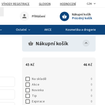
VÝHODY REGISTRACE
GLOVION
HODNOCENÍ
CZK
Nákupní košík
Přihlášení
Prázdný košík
Ostatní
AKCE
Kosmetika a drogerie
Nákupní košík
45
Kč
46
Kč
Na skladě
0
Akce
0
Novinka
0
Tip
0
Expirace
0