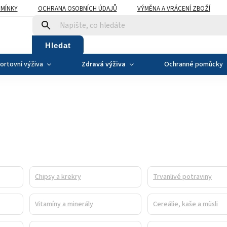
MÍNKY
OCHRANA OSOBNÍCH ÚDAJŮ
VÝMĚNA A VRÁCENÍ ZBOŽÍ
Hledat
ortovní výživa
Zdravá výživa
Ochranné pomůcky
Chipsy a krekry
Trvanlivé potraviny
Vitamíny a minerály
Cereálie, kaše a müsli