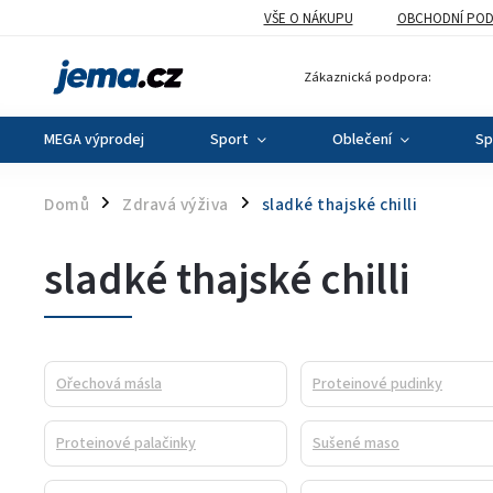
VŠE O NÁKUPU
OBCHODNÍ POD
Zákaznická podpora:
MEGA výprodej
Sport
Oblečení
Sp
Domů
Zdravá výživa
sladké thajské chilli
/
/
sladké thajské chilli
Ořechová másla
Proteinové pudinky
Proteinové palačinky
Sušené maso