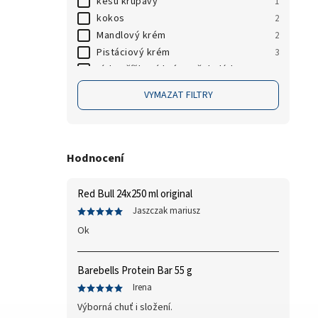
kešu křupavý
1
Prom-IN
0
kokos
2
Mandlový krém
2
Pistáciový krém
3
Lískooříškový krém s čokoládou
1
karamel twister
1
VYMAZAT FILTRY
kokosový twister
1
lískový oříšek
2
Pecan White Chocolate
1
kešu/kokos
1
Hodnocení
Arašídový krém křupavý
1
hořká čokoláda
1
Red Bull 24x250 ml original
bílá čokoláda
3
Jaszczak mariusz
čokoláda
8
Ok
slaný karamel
4
natural
2
Barebells Protein Bar 55 g
citron/limetka
1
Irena
sůl
4
Výborná chuť i složení.
arašídové máslo
1