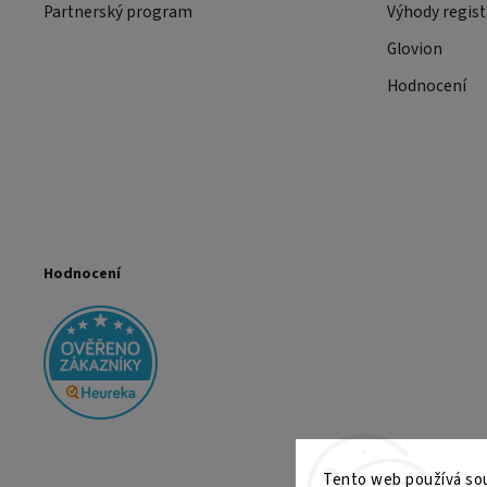
Partnerský program
Výhody regist
Glovion
Hodnocení
Hodnocení
Tento web používá sou