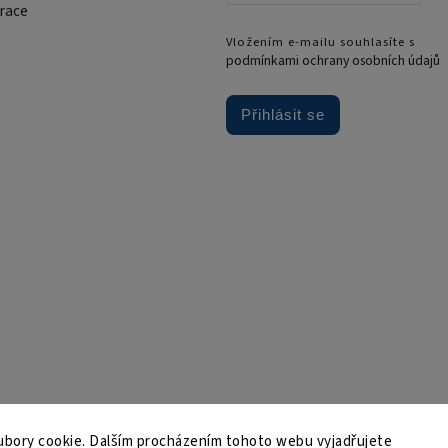
race
Vložením e-mailu souhlasíte s
podmínkami ochrany osobních údajů
Přihlásit se
bory cookie. Dalším procházením tohoto webu vyjadřujete