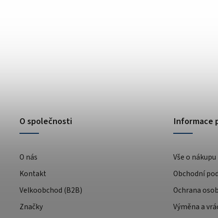
O společnosti
Informace 
O nás
Vše o nákupu
Kontakt
Obchodní po
Velkoobchod (B2B)
Ochrana osob
Značky
Výměna a vrá