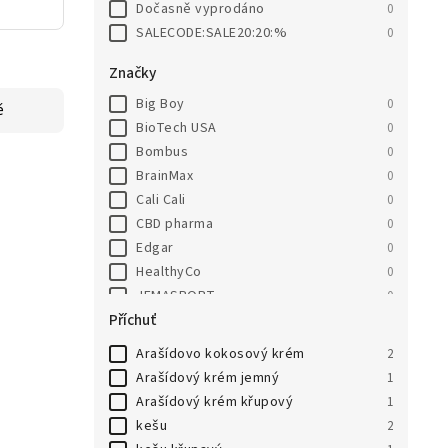
Dočasně vyprodáno
0
SALECODE:SALE20:20:%
0
Značky
Big Boy
0
ě
BioTech USA
0
Bombus
0
BrainMax
0
Cali Cali
0
CBD pharma
0
Edgar
0
HealthyCo
0
JEMASPORT
0
Příchuť
Knuspi
0
LifeLike
0
Arašídovo kokosový krém
2
MedPharma
0
Arašídový krém jemný
1
Milkeffet
0
Arašídový krém křupový
1
Novo Nutrition
1
kešu
2
Nutrend
0