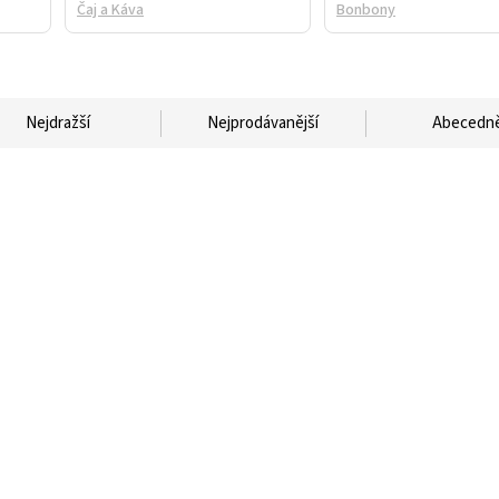
Čaj a Káva
Bonbony
Nejdražší
Nejprodávanější
Abecedn