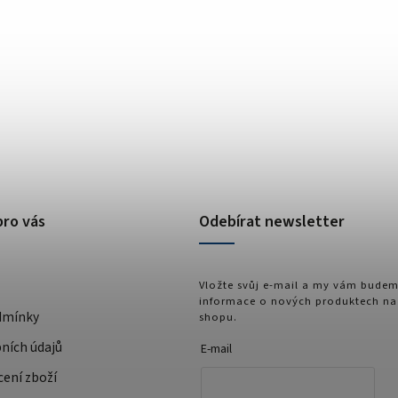
pro vás
Odebírat newsletter
Vložte svůj e-mail a my vám budem
informace o nových produktech na
dmínky
shopu.
ních údajů
E-mail
cení zboží