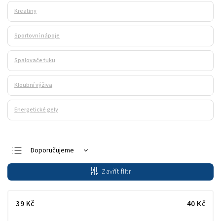
Kreatiny
Sportovní nápoje
Spalovače tuku
Kloubní výživa
Energetické gely
Doporučujeme
Nejlevnější
Zavřít filtr
Nejdražší
Nejprodávanější
39
Kč
40
Kč
Abecedně