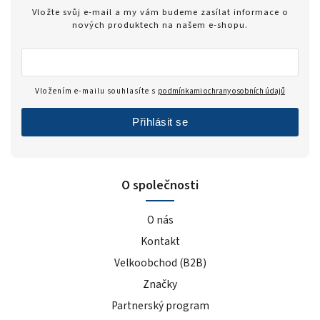
Zero
1
Vložte svůj e-mail a my vám budeme zasílat informace o
modrý hrozen
5
nových produktech na našem e-shopu.
ledový čaj broskev
4
tiramisu
4
cola
2
Vložením e-mailu souhlasíte s
podmínkami ochrany osobních údajů
černý rybíz
4
Přihlásit se
mango
5
modrá malina
5
pomeranč
22
O společnosti
malina
6
banán
22
O nás
čokoláda+kakao
4
Kontakt
jahoda
25
Velkoobchod (B2B)
vanilka
27
Značky
čokoláda/kokos
13
čokoláda/kakao
2
Partnerský program