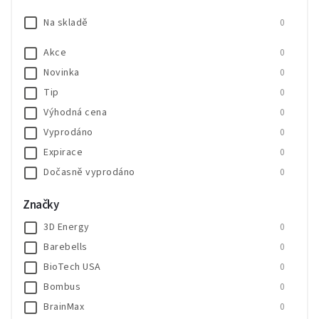
Na skladě
0
Akce
0
Novinka
0
Tip
0
Výhodná cena
0
Vyprodáno
0
Expirace
0
Dočasně vyprodáno
0
SALECODE:SALE20:20:%
0
Značky
SALECODE:SALE30:30:%
0
3D Energy
0
Barebells
0
BioTech USA
0
Bombus
0
BrainMax
0