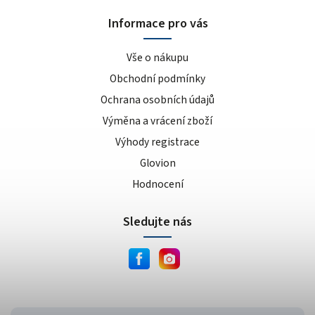
sušenka
4
Informace pro vás
kokos/vanilka
1
cookies/cream
15
Vše o nákupu
dvojitá čokoláda
3
Obchodní podmínky
ananas/mango
8
Ochrana osobních údajů
meruňkový jogurt
1
Výměna a vrácení zboží
čokoláda/lískový oříšek
1
Výhody registrace
cookie dough
1
lískový oříšek/nugát
1
Glovion
karamel/kešu
1
Hodnocení
cookies
4
Sledujte nás
bílá čokoláda/mandle
1
slané arašídy
1
krémová s křupinkami
1
bílé slané arašídy
1
mléčno-čokoládový cupcake
1