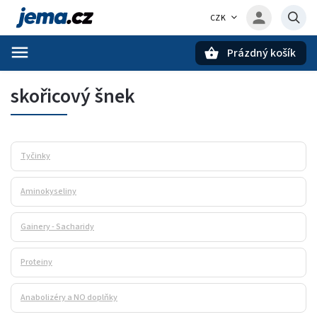
CZK
Prázdný košík
Hledat
skořicový šnek
Tyčinky
Aminokyseliny
Gainery - Sacharidy
Proteiny
Anabolizéry a NO doplňky