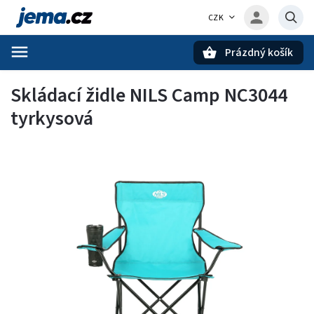
CZK
Prázdný košík
Hledat
Skládací židle NILS Camp NC3044
tyrkysová