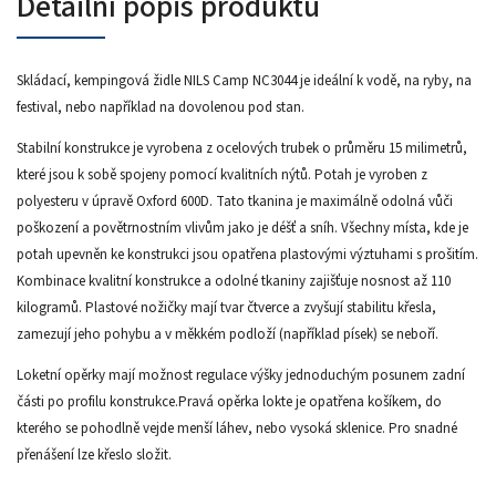
Detailní popis produktu
Skládací, kempingová židle NILS Camp NC3044 je ideální k vodě, na ryby, na
festival, nebo například na dovolenou pod stan.
Stabilní konstrukce je vyrobena z ocelových trubek o průměru 15 milimetrů,
které jsou k sobě spojeny pomocí kvalitních nýtů. Potah je vyroben z
polyesteru v úpravě Oxford 600D. Tato tkanina je maximálně odolná vůči
poškození a povětrnostním vlivům jako je déšť a sníh. Všechny místa, kde je
potah upevněn ke konstrukci jsou opatřena plastovými výztuhami s prošitím.
Kombinace kvalitní konstrukce a odolné tkaniny zajišťuje nosnost až 110
kilogramů. Plastové nožičky mají tvar čtverce a zvyšují stabilitu křesla,
zamezují jeho pohybu a v měkkém podloží (například písek) se neboří.
Loketní opěrky mají možnost regulace výšky jednoduchým posunem zadní
části po profilu konstrukce.Pravá opěrka lokte je opatřena košíkem, do
kterého se pohodlně vejde menší láhev, nebo vysoká sklenice. Pro snadné
přenášení lze křeslo složit.