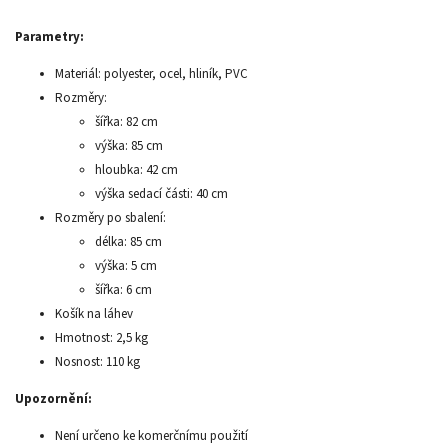
Parametry:
Materiál: polyester, ocel, hliník, PVC
Rozměry:
šířka: 82 cm
výška: 85 cm
hloubka: 42 cm
výška sedací části: 40 cm
Rozměry po sbalení:
délka: 85 cm
výška: 5 cm
šířka: 6 cm
Košík na láhev
Hmotnost: 2,5 kg
Nosnost: 110 kg
Upozornění:
Není určeno ke komerčnímu použití