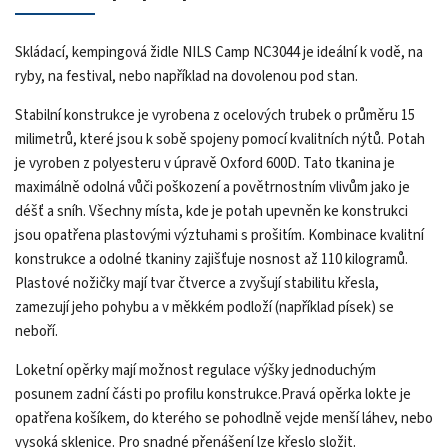
Skládací, kempingová židle NILS Camp NC3044 je ideální k vodě, na
ryby, na festival, nebo například na dovolenou pod stan.
Stabilní konstrukce je vyrobena z ocelových trubek o průměru 15
milimetrů, které jsou k sobě spojeny pomocí kvalitních nýtů. Potah
je vyroben z polyesteru v úpravě Oxford 600D. Tato tkanina je
maximálně odolná vůči poškození a povětrnostním vlivům jako je
déšť a sníh. Všechny místa, kde je potah upevněn ke konstrukci
jsou opatřena plastovými výztuhami s prošitím. Kombinace kvalitní
konstrukce a odolné tkaniny zajišťuje nosnost až 110 kilogramů.
Plastové nožičky mají tvar čtverce a zvyšují stabilitu křesla,
zamezují jeho pohybu a v měkkém podloží (například písek) se
neboří.
Loketní opěrky mají možnost regulace výšky jednoduchým
posunem zadní části po profilu konstrukce.Pravá opěrka lokte je
opatřena košíkem, do kterého se pohodlně vejde menší láhev, nebo
vysoká sklenice. Pro snadné přenášení lze křeslo složit.