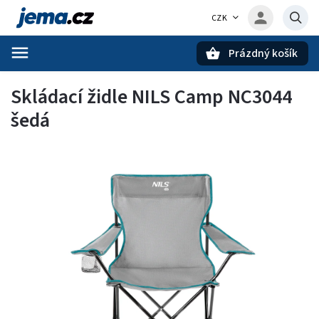
CZK
Prázdný košík
Hledat
Skládací židle NILS Camp NC3044
šedá