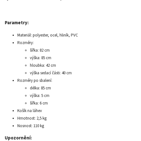
Parametry:
Materiál: polyester, ocel, hliník, PVC
Rozměry:
šířka: 82 cm
výška: 85 cm
hloubka: 42 cm
výška sedací části: 40 cm
Rozměry po sbalení:
délka: 85 cm
výška: 5 cm
šířka: 6 cm
Košík na láhev
Hmotnost: 2,5 kg
Nosnost: 110 kg
Upozornění: