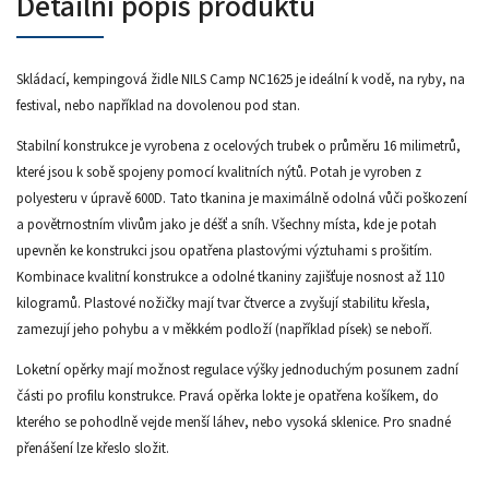
Detailní popis produktu
Skládací, kempingová židle NILS Camp NC1625 je ideální k vodě, na ryby, na
festival, nebo například na dovolenou pod stan.
Stabilní konstrukce je vyrobena z ocelových trubek o průměru 16 milimetrů,
které jsou k sobě spojeny pomocí kvalitních nýtů. Potah je vyroben z
polyesteru v úpravě 600D. Tato tkanina je maximálně odolná vůči poškození
a povětrnostním vlivům jako je déšť a sníh. Všechny místa, kde je potah
upevněn ke konstrukci jsou opatřena plastovými výztuhami s prošitím.
Kombinace kvalitní konstrukce a odolné tkaniny zajišťuje nosnost až 110
kilogramů. Plastové nožičky mají tvar čtverce a zvyšují stabilitu křesla,
zamezují jeho pohybu a v měkkém podloží (například písek) se neboří.
Loketní opěrky mají možnost regulace výšky jednoduchým posunem zadní
části po profilu konstrukce. Pravá opěrka lokte je opatřena košíkem, do
kterého se pohodlně vejde menší láhev, nebo vysoká sklenice. Pro snadné
přenášení lze křeslo složit.