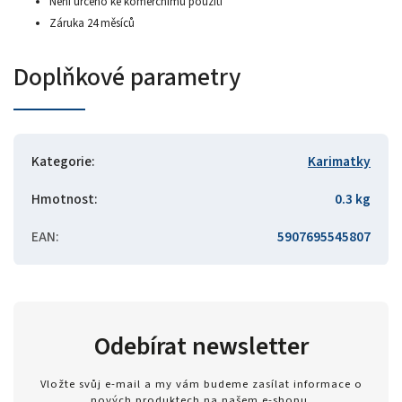
Není určeno ke komerčnímu použití
Záruka 24 měsíců
Doplňkové parametry
Kategorie
:
Karimatky
Hmotnost
:
0.3 kg
EAN
:
5907695545807
Odebírat newsletter
Vložte svůj e-mail a my vám budeme zasílat informace o
nových produktech na našem e-shopu.