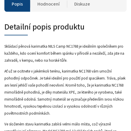
Popis
Hodnocení
Diskuze
Detailní popis produktu
Skládací pěnová karimatka NILS Camp NC1768 je ideálním společníkem pro
každého, kdo ocení komfort během spánku v přírodě a nezáleží, zda jste na
zahradě, v kempu, nebo na horské tůře.
Ať už se ocitnete v jakémkoli terénu, karimatka NC1768 vám umožní
pohodlný odpočinek. Je také ideální pro použití pod spacákem. Tráva, písek
ani lesní jehličí vaše pohodlí neovlivní. Kromě toho, že je karimatka NC1768
mimořádně pohodlná, je díky materiálu XPE, ze kterého je vyrobena, také
mimořádně odolná. Samotný materiál se vyznačuje především svou nízkou
hmotností, vysokou tepelnou izolací a vysokou odolností v různých
povětrnostních podmínkách.
Ve složeném stavu karimatka zabírá velmi málo místa, což výrazně