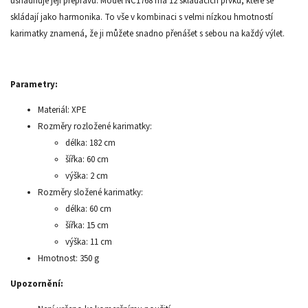
usnadňuje její přepravu. Model NC1768 má 12 skládacích prvků, které se
skládají jako harmonika. To vše v kombinaci s velmi nízkou hmotností
karimatky znamená, že ji můžete snadno přenášet s sebou na každý výlet.
Parametry:
Materiál: XPE
Rozměry rozložené karimatky:
délka: 182 cm
šířka: 60 cm
výška: 2 cm
Rozměry složené karimatky:
délka: 60 cm
šířka: 15 cm
výška: 11 cm
Hmotnost: 350 g
Upozornění: