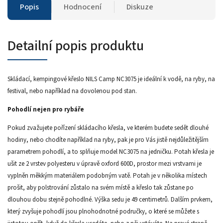
Popis
Hodnocení
Diskuze
Detailní popis produktu
Skládací, kempingové křeslo NILS Camp NC3075 je ideální k vodě, na ryby, na
festival, nebo například na dovolenou pod stan.
Pohodlí nejen pro rybáře
Pokud zvažujete pořízení skládacího křesla, ve kterém budete sedět dlouhé
hodiny, nebo chodíte například na ryby, pak je pro Vás jistě nejdůležitějším
parametrem pohodlí, a to splňuje model NC3075 na jedničku. Potah křesla je
ušit ze 2 vrstev polyesteru v úpravě oxford 600D, prostor mezi vrstvami je
vyplněn měkkým materiálem podobným vatě. Potah je v několika místech
prošit, aby polstrování zůstalo na svém místě a křeslo tak zůstane po
dlouhou dobu stejně pohodlné. Výška sedu je 49 centimetrů. Dalším prvkem,
který zvyšuje pohodlí jsou plnohodnotné područky, o které se můžete s