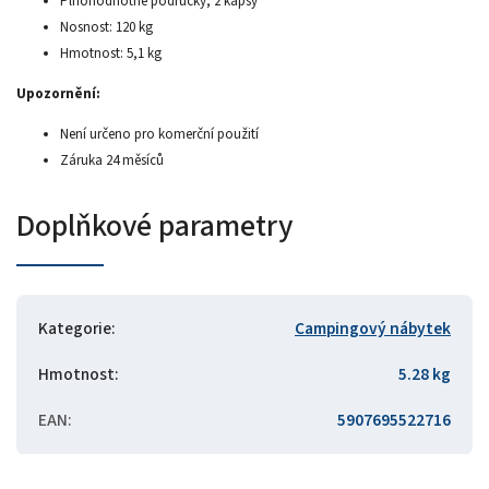
Plnohodnotné područky, 2 kapsy
Nosnost: 120 kg
Hmotnost: 5,1 kg
Upozornění:
Není určeno pro komerční použití
Záruka 24 měsíců
Doplňkové parametry
Kategorie
:
Campingový nábytek
Hmotnost
:
5.28 kg
EAN
:
5907695522716