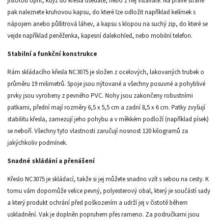
jistotou opřít, když do křesla usedáte, nebo z něj vstáváte. Na pravé straně
pak naleznete kruhovou kapsu, do které lze odložit například kelímek s
nápojem anebo půllitrová láhev, a kapsu s klopou na suchý zip, do které se
vejde například peněženka, kapesní dalekohled, nebo mobilní telefon.
Stabilní a funkční konstrukce
Rám skládacího křesla NC3075 je složen z ocelových, lakovaných trubek o
průměru 19 milimetrů. Spoje jsou nýtované a všechny posuvné a pohyblivé
prvky jsou vyrobeny z pevného PVC. Nohy jsou zakončeny robustními
patkami, přední mají rozměry 6,5 x 5,5 cm a zadní 8,5 x 6 cm. Patky zvyšují
stabilitu křesla, zamezují jeho pohybu a v měkkém podloží (například písek)
se neboří. Všechny tyto vlastnosti zaručují nosnost 120 kilogramů za
jakýchkoliv podmínek.
Snadné skládání a přenášení
Křeslo NC3075 je skládací, takže si jej můžete snadno vzít s sebou na cesty. K
tomu vám dopomůže velice pevný, polyesterový obal, který je součástí sady
a který produkt ochrání před poškozením a udrží jej v čistotě během
uskladnění. Vak je doplněn popruhem přes rameno. Za područkami jsou