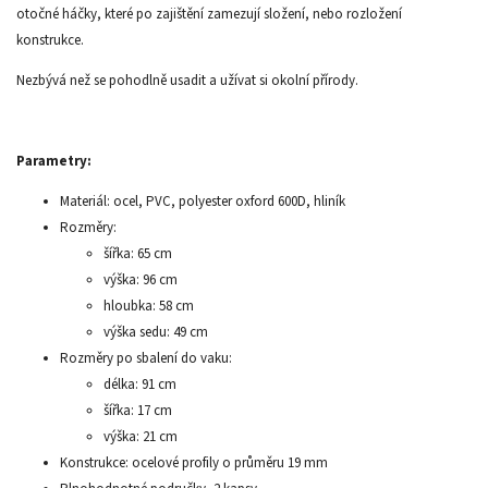
otočné háčky, které po zajištění zamezují složení, nebo rozložení
konstrukce.
Nezbývá než se pohodlně usadit a užívat si okolní přírody.
Parametry:
Materiál: ocel, PVC, polyester oxford 600D, hliník
Rozměry:
šířka: 65 cm
výška: 96 cm
hloubka: 58 cm
výška sedu: 49 cm
Rozměry po sbalení do vaku:
délka: 91 cm
šířka: 17 cm
výška: 21 cm
Konstrukce: ocelové profily o průměru 19 mm