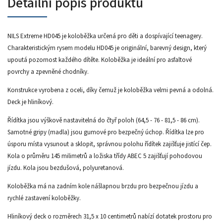
Detailní popis produktu
NILS Extreme HD045 je koloběžka určená pro děti a dospívající teenagery.
Charakteristickým rysem modelu HD045 je originální, barevný design, který
upoutá pozornost každého dítěte. Koloběžka je ideální pro asfaltové
povrchy a zpevněné chodníky.
Konstrukce vyrobena z oceli, díky čemuž je koloběžka velmi pevná a odolná.
Deck je hliníkový.
Řídítka jsou výškově nastavitelná do čtyř poloh (64,5 - 76 - 81,5 - 86 cm).
Samotné gripy (madla) jsou gumové pro bezpečný úchop. Řídítka lze pro
úsporu místa vysunout a sklopit, správnou polohu řídítek zajišťuje jistící čep.
Kola o průměru 145 milimetrů a ložiska třídy ABEC 5 zajišťují pohodovou
jízdu. Kola jsou bezdušová, polyuretanová.
Koloběžka má na zadním kole nášlapnou brzdu pro bezpečnou jízdu a
rychlé zastavení koloběžky.
Hliníkový deck o rozměrech 31,5 x 10 centimetrů nabízí dotatek prostoru pro