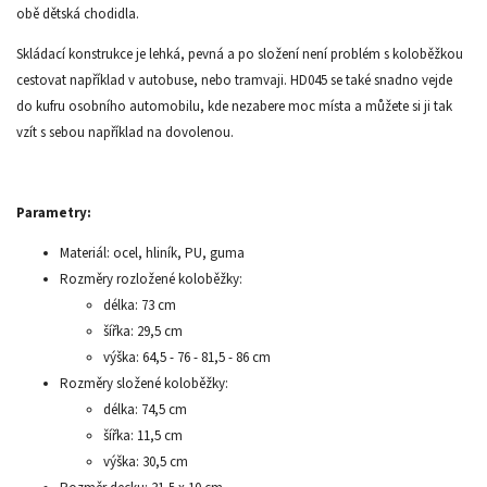
obě dětská chodidla.
Skládací konstrukce je lehká, pevná a po složení není problém s koloběžkou
cestovat například v autobuse, nebo tramvaji. HD045 se také snadno vejde
do kufru osobního automobilu, kde nezabere moc místa a můžete si ji tak
vzít s sebou například na dovolenou.
Parametry:
Materiál: ocel, hliník, PU, guma
Rozměry rozložené koloběžky:
délka: 73 cm
šířka: 29,5 cm
výška: 64,5 - 76 - 81,5 - 86 cm
Rozměry složené koloběžky:
délka: 74,5 cm
šířka: 11,5 cm
výška: 30,5 cm