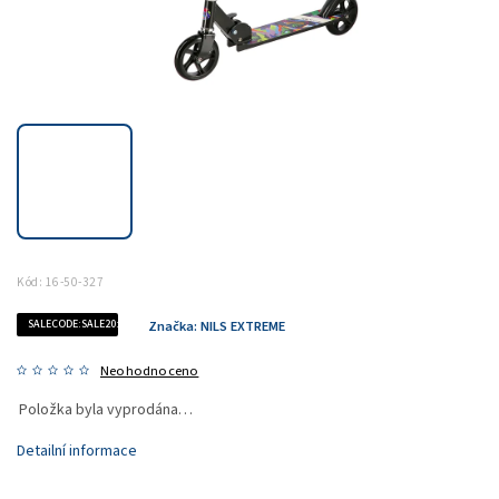
Kód:
16-50-327
SALECODE:SALE20:20:%
Značka:
NILS EXTREME
Neohodnoceno
Položka byla vyprodána…
Detailní informace