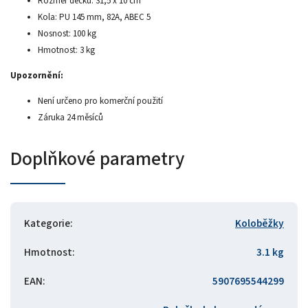
Rozměr decku: 31,5 x 10 cm
Kola: PU 145 mm, 82A, ABEC 5
Nosnost: 100 kg
Hmotnost: 3 kg
Upozornění:
Není určeno pro komerční použití
Záruka 24 měsíců
Doplňkové parametry
Kategorie
:
Koloběžky
Hmotnost
:
3.1 kg
EAN
:
5907695544299