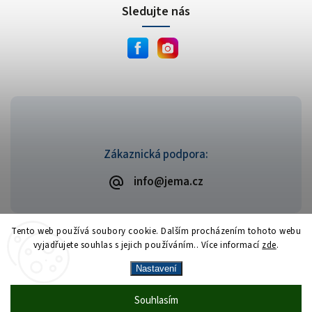
Sledujte nás
Zákaznická podpora:
info@jema.cz
Tento web používá soubory cookie. Dalším procházením tohoto webu
vyjadřujete souhlas s jejich používáním.. Více informací
zde
.
Copyright 2026
JEMA.cz
. Všechna práva vyhrazena.
Vytvořil
Shoptet
| Design
Shoptak.cz
Nastavení
Vrácení zboží zdarma
— celý srpen bez
Více
Souhlasím
🎁
·
poplatků
info