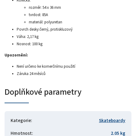
Kolečka:
rozměr: 54 x 36 mm
tvrdost: 85A
materiál: polyuretan
Povrch desky:černý, protiskluzový
Váha: 2,17 kg
Nosnost: 100 kg
Upozornění:
Není určeno ke komerčnímu použití
Záruka 24 měsíců
Doplňkové parametry
Kategorie
:
Skateboardy
Hmotnost
:
2.05 kg