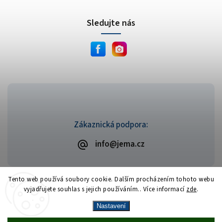
Sledujte nás
Zákaznická podpora:
info@jema.cz
Tento web používá soubory cookie. Dalším procházením tohoto webu
vyjadřujete souhlas s jejich používáním.. Více informací
zde
.
Copyright 2026
JEMA.cz
. Všechna práva vyhrazena.
Vytvořil
Shoptet
| Design
Shoptak.cz
Nastavení