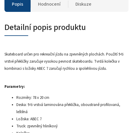
Popis
Hodnocení
Diskuze
Detailní popis produktu
Skateboard určen pro rekreační jízdu na zpevněných plochách. Použití 9-ti
vrstvé překližky zaručuje vysokou pevnost skateboardu. Tvrdá kolečka v
kombinaci s ložisky ABEC 7 zaručují rychlou a spolehlivou jízdu.
Parametry:
Rozměry: 78 x 20 cm
Deska: 9-ti vrstvá laminována překližka, oboustraně profilovaná,
leštěná
Ložiska: ABEC 7
Truck: zpevněný hliníkový