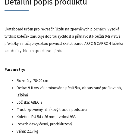
Detailní popis produktu
Skateboard určen pro rekreační jízdu na zpevněných plochách. Vysoká
tvrdost koleček zaručuje dobrou rychlost a přilnavost.Použití 9-ti vrstvé
překližky zaručuje vysokou pevnost skateboardu.ABEC 5 CARBON ložiska
zaručují rychlou a spolehlivou jízdu.
Parametry:
Rozměry: 78×20 cm
Deska: 9-ti vrstvá laminována překližka, oboustraně profilovaná,
leštěná
Ložiska: ABEC 7
Truck: zpevněný hliníkový truck a podstava
Kolečka: PU 54 x 36 mm, tvrdost 98A
Povrch desky:černý, protiskluzový
Váha: 2,17 kg