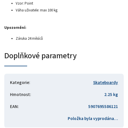
Vzor: Point
Váha uživatele: max 100 kg
Upozornění:
Záruka 24 měsíců
Doplňkové parametry
Kategorie
:
Skateboardy
Hmotnost
:
2.25 kg
EAN
:
5907695586121
Položka byla vyprodána…