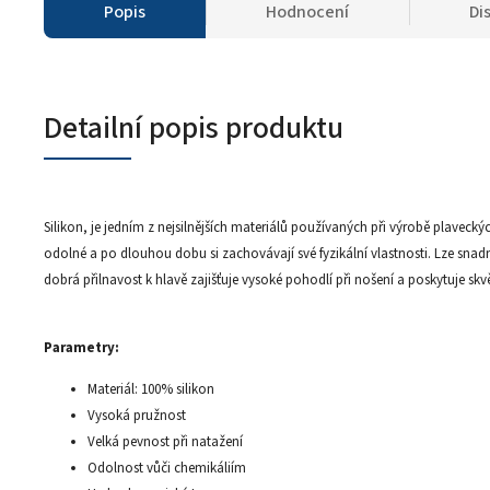
Popis
Hodnocení
Di
Detailní popis produktu
Silikon, je jedním z nejsilnějších materiálů používaných při výrobě plaveck
odolné a po dlouhou dobu si zachovávají své fyzikální vlastnosti. Lze snadn
dobrá přilnavost k hlavě zajišťuje vysoké pohodlí při nošení a poskytuje skv
Parametry:
Materiál: 100% silikon
Vysoká pružnost
Velká pevnost při natažení
Odolnost vůči chemikáliím