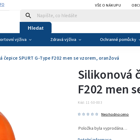
NFO
VŠE O NÁKUPU
OBC
Hledat
ortovní výživa
Zdravá výživa
Ochranné pomůcky
vá čepice SPURT G-Type F202 men se vzorem, oranžová
Silikonová 
F202 men s
Kód:
11-50-003
Neohodnoceno
Položka byla vyprodána…