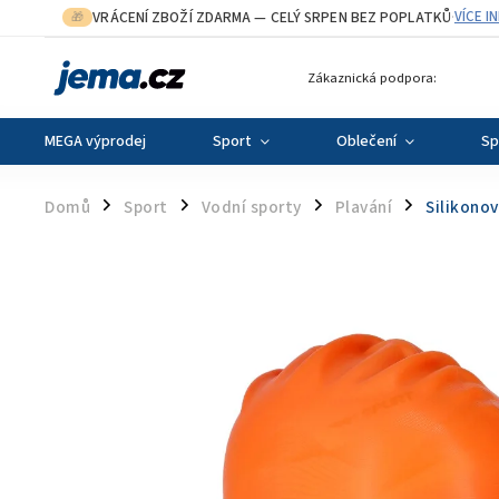
VRÁCENÍ ZBOŽÍ ZDARMA
— CELÝ SRPEN BEZ POPLATKŮ
VÍCE I
🎁
·
Zákaznická podpora:
MEGA výprodej
Sport
Oblečení
Sp
Domů
Sport
Vodní sporty
Plavání
Silikono
/
/
/
/