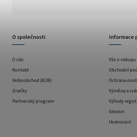
O společnosti
Informace 
O nás
Vše o nákupu
Kontakt
Obchodní po
Velkoobchod (B2B)
Ochrana osob
Značky
Výměna a vrá
Partnerský program
Výhody regist
Glovion
Hodnocení