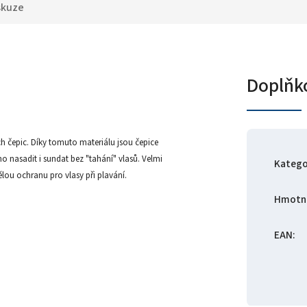
skuze
Doplňk
ých čepic. Díky tomuto materiálu jsou čepice
o nasadit i sundat bez "tahání" vlasů. Velmi
Katego
ělou ochranu pro vlasy při plavání.
Hmotn
EAN
: