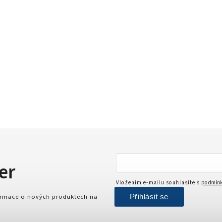
er
Vložením e-mailu souhlasíte s
podmínk
Přihlásit se
formace o nových produktech na