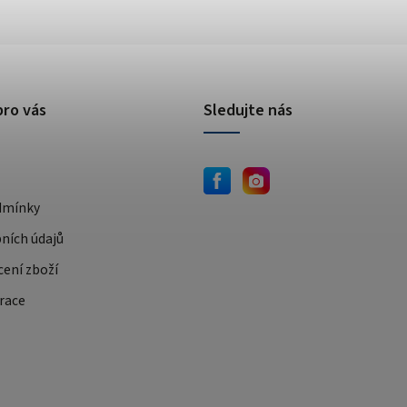
pro vás
Sledujte nás
dmínky
ních údajů
cení zboží
race