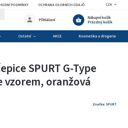
CZK
HODNÍ PODMÍNKY
OCHRANA OSOBNÍCH ÚDAJŮ
VÝMĚNA A VRÁCENÍ Z
Nákupní košík
Přihlášení
Prázdný košík
Ostatní
AKCE
Kosmetika a drogerie
čepice SPURT G-Type
e vzorem, oranžová
Značka:
SPURT