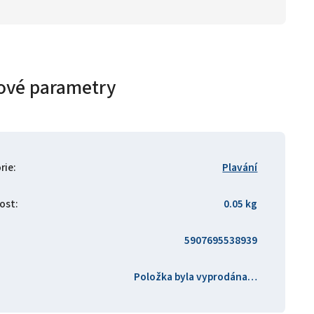
ové parametry
rie
:
Plavání
ost
:
0.05 kg
5907695538939
Položka byla vyprodána…