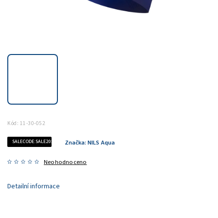
Kód:
11-30-052
SALECODE:SALE20:20:%
Značka:
NILS Aqua
Neohodnoceno
Detailní informace