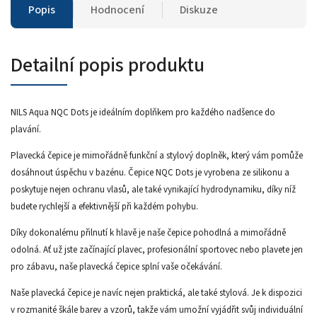
Popis
Hodnocení
Diskuze
Detailní popis produktu
NILS Aqua NQC Dots je ideálním doplňkem pro každého nadšence do
plavání.
Plavecká čepice je mimořádně funkční a stylový doplněk, který vám pomůže
dosáhnout úspěchu v bazénu. Čepice NQC Dots je vyrobena ze silikonu a
poskytuje nejen ochranu vlasů, ale také vynikající hydrodynamiku, díky níž
budete rychlejší a efektivnější při každém pohybu.
Díky dokonalému přilnutí k hlavě je naše čepice pohodlná a mimořádně
odolná. Ať už jste začínající plavec, profesionální sportovec nebo plavete jen
pro zábavu, naše plavecká čepice splní vaše očekávání.
Naše plavecká čepice je navíc nejen praktická, ale také stylová. Je k dispozici
v rozmanité škále barev a vzorů, takže vám umožní vyjádřit svůj individuální