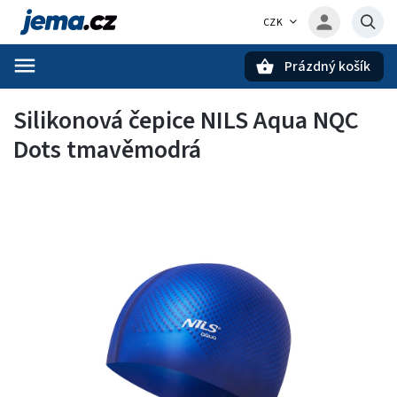
CZK
Prázdný košík
Hledat
Silikonová čepice NILS Aqua NQC
Dots tmavěmodrá