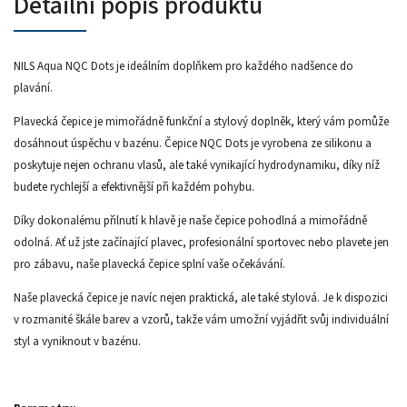
Detailní popis produktu
NILS Aqua NQC Dots je ideálním doplňkem pro každého nadšence do
plavání.
Plavecká čepice je mimořádně funkční a stylový doplněk, který vám pomůže
dosáhnout úspěchu v bazénu. Čepice NQC Dots je vyrobena ze silikonu a
poskytuje nejen ochranu vlasů, ale také vynikající hydrodynamiku, díky níž
budete rychlejší a efektivnější při každém pohybu.
Díky dokonalému přilnutí k hlavě je naše čepice pohodlná a mimořádně
odolná. Ať už jste začínající plavec, profesionální sportovec nebo plavete jen
pro zábavu, naše plavecká čepice splní vaše očekávání.
Naše plavecká čepice je navíc nejen praktická, ale také stylová. Je k dispozici
v rozmanité škále barev a vzorů, takže vám umožní vyjádřit svůj individuální
styl a vyniknout v bazénu.