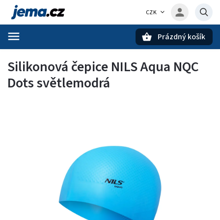
CZK
Prázdný košík
Hledat
Silikonová čepice NILS Aqua NQC
Dots světlemodrá