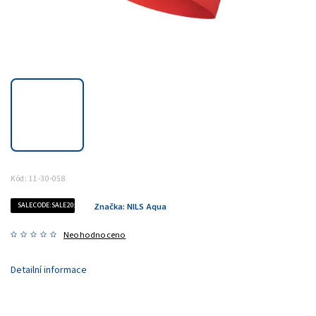
Kód:
11-30-058
SALECODE:SALE20:20:%
Značka:
NILS Aqua
Neohodnoceno
Detailní informace