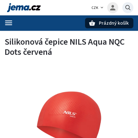
CZK
Prázdný košík
Hledat
Silikonová čepice NILS Aqua NQC
Dots červená