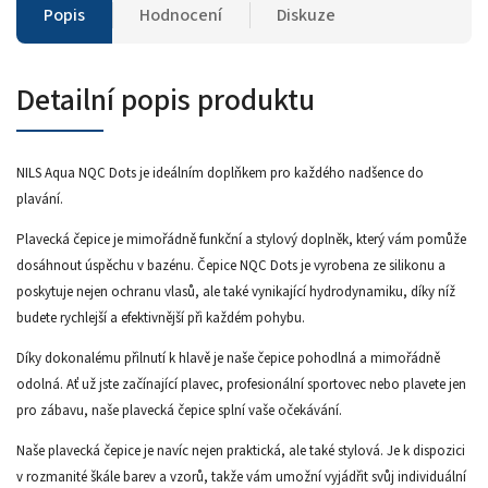
Popis
Hodnocení
Diskuze
Detailní popis produktu
NILS Aqua NQC Dots je ideálním doplňkem pro každého nadšence do
plavání.
Plavecká čepice je mimořádně funkční a stylový doplněk, který vám pomůže
dosáhnout úspěchu v bazénu. Čepice NQC Dots je vyrobena ze silikonu a
poskytuje nejen ochranu vlasů, ale také vynikající hydrodynamiku, díky níž
budete rychlejší a efektivnější při každém pohybu.
Díky dokonalému přilnutí k hlavě je naše čepice pohodlná a mimořádně
odolná. Ať už jste začínající plavec, profesionální sportovec nebo plavete jen
pro zábavu, naše plavecká čepice splní vaše očekávání.
Naše plavecká čepice je navíc nejen praktická, ale také stylová. Je k dispozici
v rozmanité škále barev a vzorů, takže vám umožní vyjádřit svůj individuální