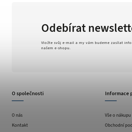
Odebírat newslett
Vložte svůj e-mail a my vám budeme zasílat in
našem e-shopu.
O společnosti
Informace 
O nás
Vše o nákupu
Kontakt
Obchodní po