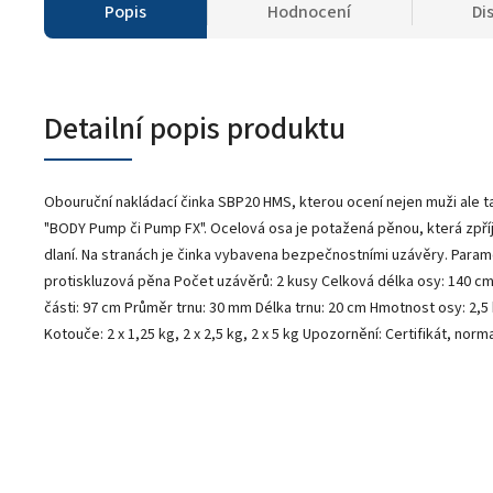
Popis
Hodnocení
Di
Detailní popis produktu
Obouruční nakládací činka SBP20 HMS, kterou ocení nejen muži ale ta
"BODY Pump či Pump FX". Ocelová osa je potažená pěnou, která zpř
dlaní. Na stranách je činka vybavena bezpečnostními uzávěry. Parame
protiskluzová pěna Počet uzávěrů: 2 kusy Celková délka osy: 140 
části: 97 cm Průměr trnu: 30 mm Délka trnu: 20 cm Hmotnost osy: 2,
Kotouče: 2 x 1,25 kg, 2 x 2,5 kg, 2 x 5 kg Upozornění: Certifikát, norm