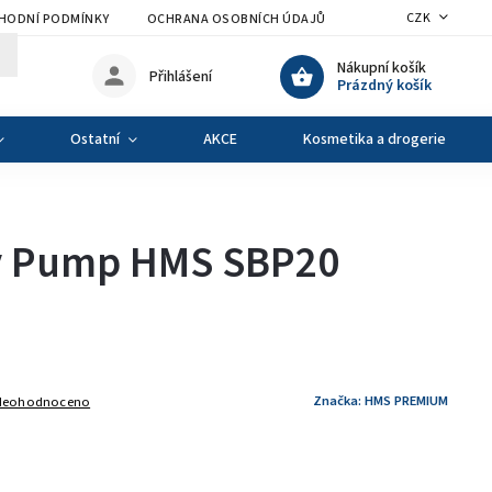
CZK
HODNÍ PODMÍNKY
OCHRANA OSOBNÍCH ÚDAJŮ
VÝMĚNA A VRÁCENÍ Z
Nákupní košík
Přihlášení
Prázdný košík
Ostatní
AKCE
Kosmetika a drogerie
y Pump HMS SBP20
Značka:
HMS PREMIUM
Neohodnoceno