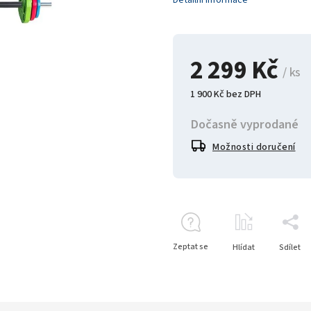
Detailní informace
2 299 Kč
/ ks
1 900 Kč bez DPH
Dočasně vyprodané
Možnosti doručení
Zeptat se
Hlídat
Sdílet