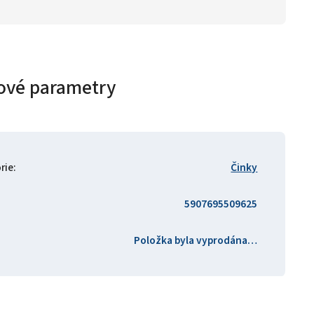
ové parametry
rie
:
Činky
5907695509625
Položka byla vyprodána…