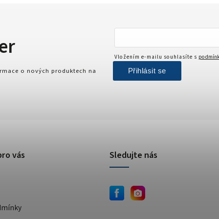
er
Vložením e-mailu souhlasíte s
podmínk
Přihlásit se
formace o nových produktech na
pro vás
Sledujte nás
dmínky