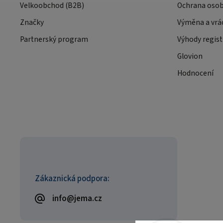
Velkoobchod (B2B)
Ochrana osob
Značky
Výměna a vrá
Partnerský program
Výhody regist
Glovion
Hodnocení
Zákaznická podpora:
info@jema.cz