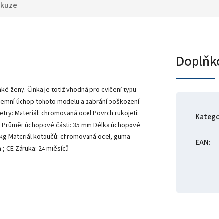
skuze
Doplňk
ké ženy. Činka je totiž vhodná pro cvičení typu
íjemní úchop tohoto modelu a zabrání poškození
try: Materiál: chromovaná ocel Povrch rukojeti:
Katego
cm Průměr úchopové části: 35 mm Délka úchopové
5 kg Materiál kotoučů: chromovaná ocel, guma
EAN
:
a ; CE Záruka: 24 miěsíců