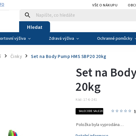
NFO
VŠE O NÁKUPU
OBC
Hledat
ortovní výživa
Zdravá výživa
Ochranné pomůcky
í
Činky
Set na Body Pump HMS SBP20 20kg
/
/
Set na Bod
20kg
Kód:
17-6-241
SALECODE:SALE20:20:%
Položka byla vyprodána…