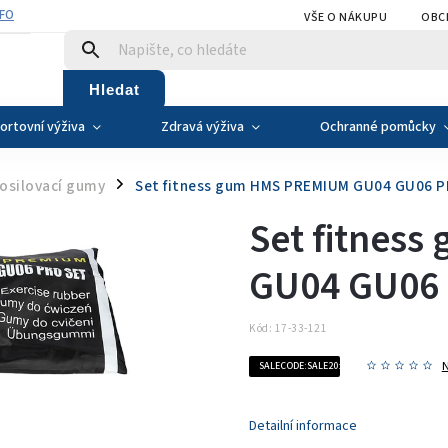
NFO
VŠE O NÁKUPU
OBC
Hledat
ortovní výživa
Zdravá výživa
Ochranné pomůcky
posilovací gumy
Set fitness gum HMS PREMIUM GU04 GU06 
/
Set fitnes
GU04 GU06
Kód:
17-33-121
SALECODE:SALE20:20:%
Detailní informace