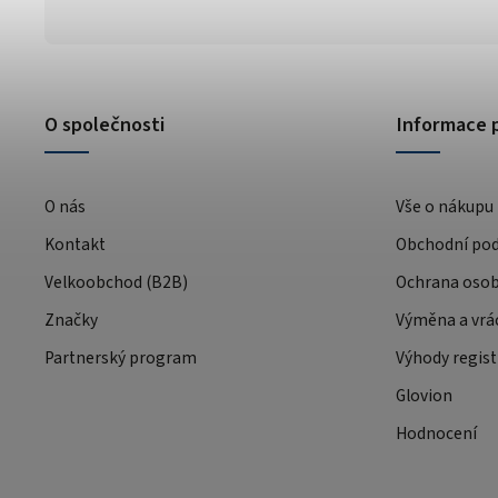
O společnosti
Informace 
O nás
Vše o nákupu
Kontakt
Obchodní po
Velkoobchod (B2B)
Ochrana osob
Značky
Výměna a vrá
Partnerský program
Výhody regist
Glovion
Hodnocení