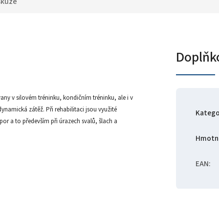
skuze
Doplňk
ny v silovém tréninku, kondičním tréninku, ale i v
namická zátěž. Při rehabilitaci jsou využité
Katego
r a to především při úrazech svalů, šlach a
Hmotn
EAN
: