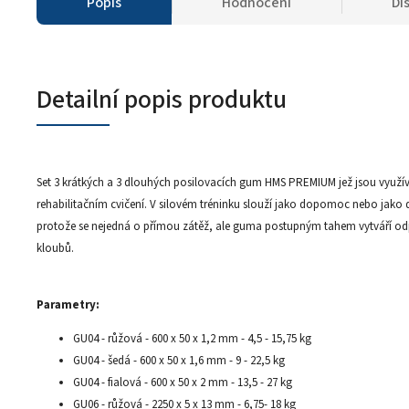
Popis
Hodnocení
Di
Detailní popis produktu
Set 3 krátkých a 3 dlouhých posilovacích gum HMS PREMIUM jež jsou využíva
rehabilitačním cvičení. V silovém tréninku slouží jako dopomoc nebo jako dy
protože se nejedná o přímou zátěž, ale guma postupným tahem vytváří odpo
kloubů.
Parametry:
GU04 - růžová - 600 x 50 x 1,2 mm - 4,5 - 15,75 kg
GU04 - šedá - 600 x 50 x 1,6 mm - 9 - 22,5 kg
GU04 - fialová - 600 x 50 x 2 mm - 13,5 - 27 kg
GU06 - růžová - 2250 x 5 x 13 mm - 6,75- 18 kg