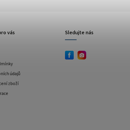
pro vás
Sledujte nás
dmínky
ních údajů
cení zboží
race