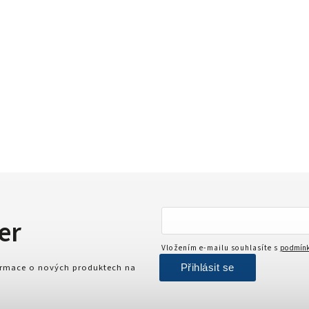
er
Vložením e-mailu souhlasíte s
podmínk
Přihlásit se
formace o nových produktech na