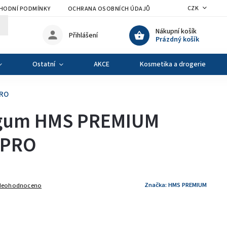
CZK
HODNÍ PODMÍNKY
OCHRANA OSOBNÍCH ÚDAJŮ
VÝMĚNA A VRÁCENÍ Z
Nákupní košík
Přihlášení
Prázdný košík
Ostatní
AKCE
Kosmetika a drogerie
PRO
s gum HMS PREMIUM
 PRO
Značka:
HMS PREMIUM
Neohodnoceno