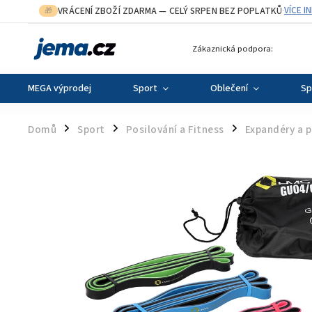
VRÁCENÍ ZBOŽÍ ZDARMA
— CELÝ SRPEN BEZ POPLATKŮ
VÍCE I
🎁
·
Zákaznická podpora:
MEGA výprodej
Sport
Oblečení
Sp
Domů
Sport
Posilování a Fitness
Expandéry a 
/
/
/