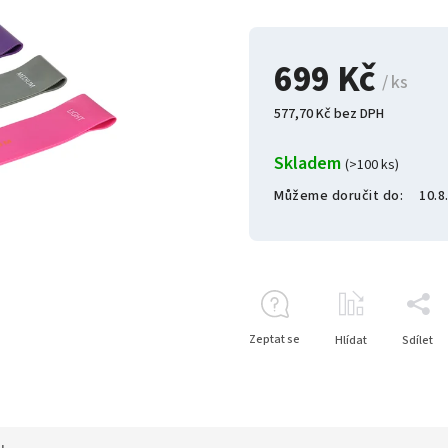
699 Kč
/ ks
577,70 Kč bez DPH
Skladem
(>100 ks)
Můžeme doručit do:
10.8
Zeptat se
Hlídat
Sdílet