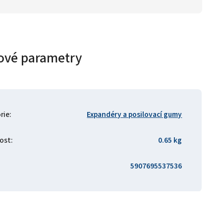
ové parametry
rie
:
Expandéry a posilovací gumy
ost
:
0.65 kg
5907695537536