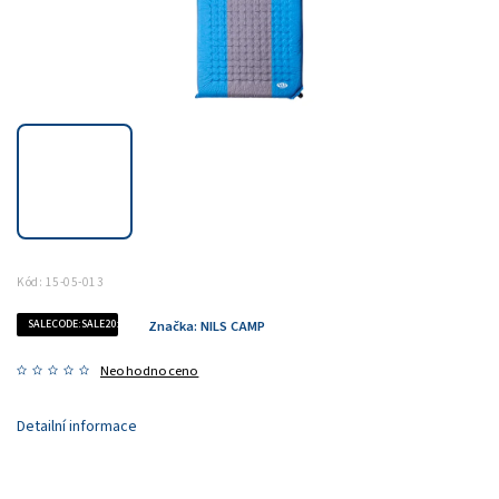
Kód:
15-05-013
SALECODE:SALE20:20:%
Značka:
NILS CAMP
Neohodnoceno
Detailní informace