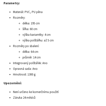
Parametry:
Materiál: PVC, PU pěna
Rozměry:
délka: 195 cm
šířka: 60 cm
výška kariamtky: 4 cm
výška polštářku: až 5 cm
Rozměry po sbalení:
délka: 64 cm
průměr: 14 cm
Integrovaný polštářek: Ano
Opravná sada: Ano
Hmotnost: 1300 g
Upozornění:
Není určeno ke komerčnímu použití
Záruka 24 měsíců