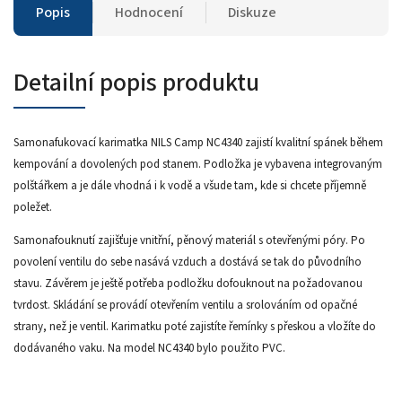
Popis
Hodnocení
Diskuze
Detailní popis produktu
Samonafukovací karimatka NILS Camp NC4340 zajistí kvalitní spánek během
kempování a dovolených pod stanem. Podložka je vybavena integrovaným
polštářkem a je dále vhodná i k vodě a všude tam, kde si chcete příjemně
poležet.
Samonafouknutí zajišťuje vnitřní, pěnový materiál s otevřenými póry. Po
povolení ventilu do sebe nasává vzduch a dostává se tak do původního
stavu. Závěrem je ještě potřeba podložku dofouknout na požadovanou
tvrdost. Skládání se provádí otevřením ventilu a srolováním od opačné
strany, než je ventil. Karimatku poté zajistíte řemínky s přeskou a vložíte do
dodávaného vaku. Na model NC4340 bylo použito PVC.