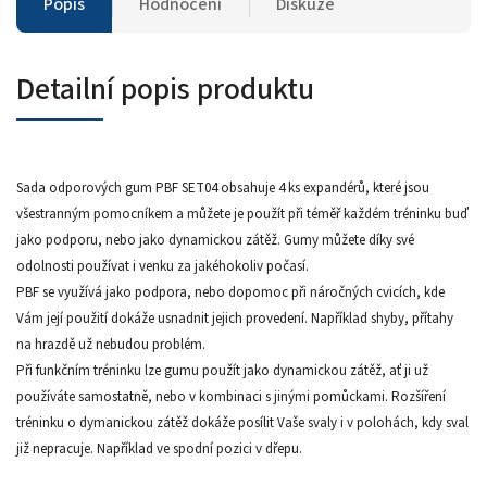
Popis
Hodnocení
Diskuze
Detailní popis produktu
Sada odporových gum PBF SET04 obsahuje 4 ks expandérů, které jsou
všestranným pomocníkem a můžete je použít při téměř každém tréninku buď
jako podporu, nebo jako dynamickou zátěž. Gumy můžete díky své
odolnosti používat i venku za jakéhokoliv počasí.
PBF se využívá jako podpora, nebo dopomoc při náročných cvicích, kde
Vám její použití dokáže usnadnit jejich provedení. Například shyby, přítahy
na hrazdě už nebudou problém.
Při funkčním tréninku lze gumu použít jako dynamickou zátěž, ať ji už
používáte samostatně, nebo v kombinaci s jinými pomůckami. Rozšíření
tréninku o dymanickou zátěž dokáže posílit Vaše svaly i v polohách, kdy sval
již nepracuje. Například ve spodní pozici v dřepu.