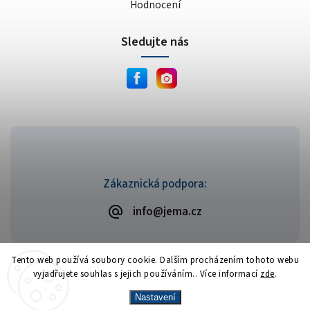
Hodnocení
Sledujte nás
Zákaznická podpora:
info@jema.cz
Tento web používá soubory cookie. Dalším procházením tohoto webu
vyjadřujete souhlas s jejich používáním.. Více informací
zde
.
Copyright 2026
JEMA.cz
. Všechna práva vyhrazena.
Vytvořil
Shoptet
| Design
Shoptak.cz
Nastavení