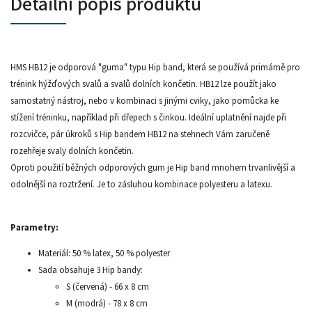
Detailní popis produktu
HMS HB12 je odporová "guma" typu Hip band, která se používá primárně pro
trénink hýžďových svalů a svalů dolních končetin. HB12 lze použít jako
samostatný nástroj, nebo v kombinaci s jinými cviky, jako pomůcka ke
stížení tréninku, například při dřepech s činkou. Ideální uplatnění najde při
rozcvičce, pár úkroků s Hip bandem HB12 na stehnech Vám zaručeně
rozehřeje svaly dolních končetin.
Oproti použití běžných odporových gum je Hip band mnohem trvanlivější a
odolnější na roztržení. Je to zásluhou kombinace polyesteru a latexu.
Parametry:
Materiál: 50 % latex, 50 % polyester
Sada obsahuje 3 Hip bandy:
S (červená) - 66 x 8 cm
M (modrá) - 78 x 8 cm