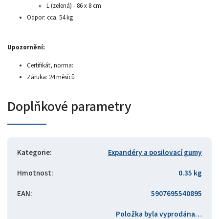
L (zelená) - 86 x 8 cm
Odpor: cca. 54 kg
Upozornění:
Certifikát, norma:
Záruka: 24 měsíců
Doplňkové parametry
Kategorie
:
Expandéry a posilovací gumy
Hmotnost
:
0.35 kg
EAN
:
5907695540895
Položka byla vyprodána…