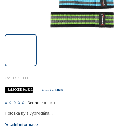
Kód:
17-33-111
SALECODE:SALE20:20:%
Značka:
HMS
Neohodnoceno
Položka byla vyprodána…
Detailní informace