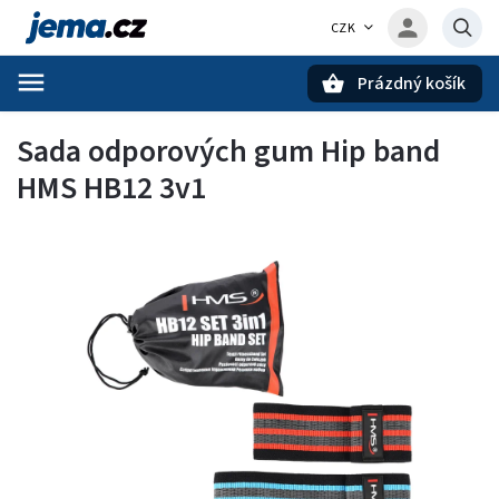
CZK
Prázdný košík
Hledat
Sada odporových gum Hip band
HMS HB12 3v1