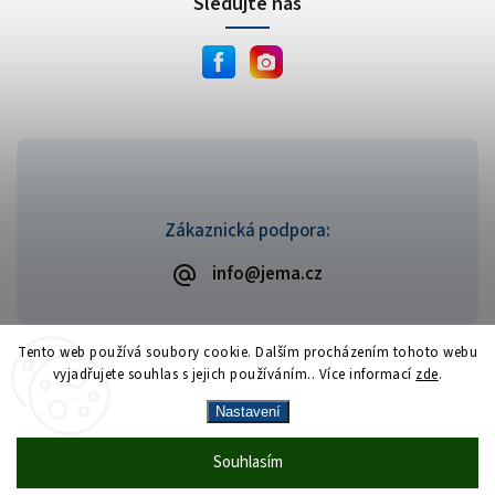
Sledujte nás
Zákaznická podpora:
info@jema.cz
Tento web používá soubory cookie. Dalším procházením tohoto webu
vyjadřujete souhlas s jejich používáním.. Více informací
zde
.
Copyright 2026
JEMA.cz
. Všechna práva vyhrazena.
Vytvořil
Shoptet
| Design
Shoptak.cz
Nastavení
Vrácení zboží zdarma
— celý srpen bez
Více
Souhlasím
🎁
·
poplatků
info