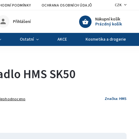
CZK
HODNÍ PODMÍNKY
OCHRANA OSOBNÍCH ÚDAJŮ
VÝMĚNA A VRÁCENÍ Z
Nákupní košík
Přihlášení
Prázdný košík
Ostatní
AKCE
Kosmetika a drogerie
hadlo HMS SK50
Značka:
HMS
Neohodnoceno