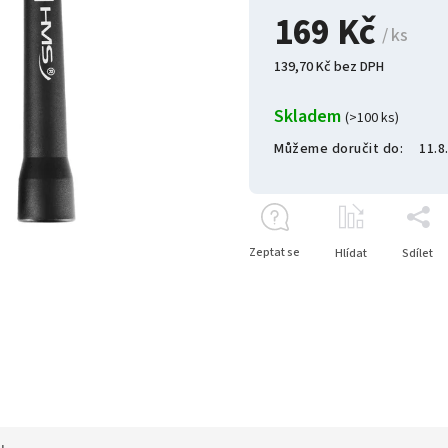
169 Kč
/ ks
139,70 Kč bez DPH
Skladem
(>100 ks)
Můžeme doručit do:
11.8
Zeptat se
Hlídat
Sdílet