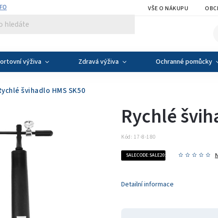
NFO
VŠE O NÁKUPU
OBC
ortovní výživa
Zdravá výživa
Ochranné pomůcky
Rychlé švihadlo HMS SK50
Rychlé švi
Kód:
17-8-180
SALECODE:SALE20:20:%
Detailní informace