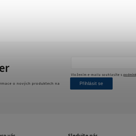
er
Vložením e-mailu souhlasíte s
podmínk
Přihlásit se
formace o nových produktech na
pro vás
Sledujte nás