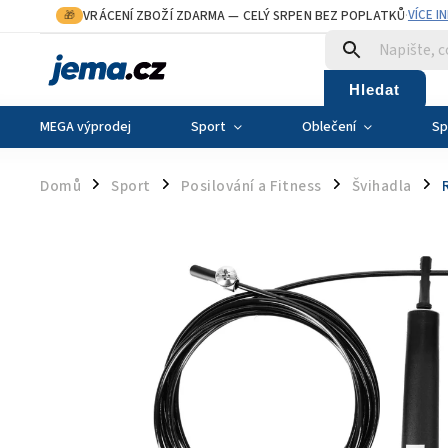
VRÁCENÍ ZBOŽÍ ZDARMA
— CELÝ SRPEN BEZ POPLATKŮ
VÍCE I
🎁
·
Hledat
MEGA výprodej
Sport
Oblečení
Sp
Domů
Sport
Posilování a Fitness
Švihadla
/
/
/
/