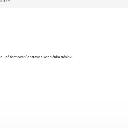
skuze
kou při formování postavy a kondičním tréninku.