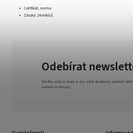
Certifikát, norma:
Záruka: 24 měsíců
Odebírat newslett
Vložte svůj e-mail a my vám budeme zasílat in
našem e-shopu.
O společnosti
Informace 