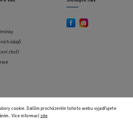
dmínky
ních údajů
cení zboží
race
JEMA.sk
bory cookie. Dalším procházením tohoto webu vyjadřujete
áním.. Více informací
zde
.