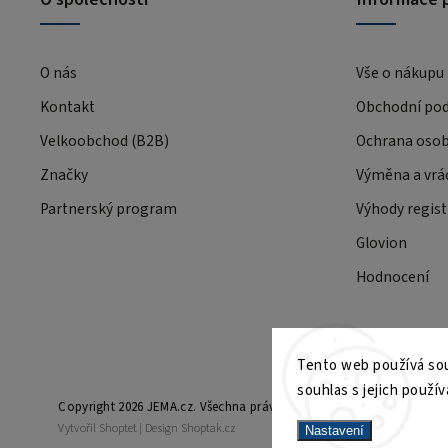
O nás
Vše o nákupu
Kontakt
Obchodní po
Velkoobchod (B2B)
Ochrana osob
Značky
Výměna a vrá
Partnerský program
Výhody regist
Glovion
Hodnocení
Tento web používá sou
souhlas s jejich použív
Copyright 2026
JEMA.cz
. Všechna práva vyhrazena.
Vytvořil
Shoptet
| Design
Shoptak.cz
Nastavení