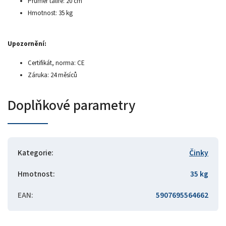
Průměr talíře: 20 cm
Hmotnost: 35 kg
Upozornění:
Certifikát, norma: CE
Záruka: 24 měsíců
Doplňkové parametry
Kategorie
:
Činky
Hmotnost
:
35 kg
EAN
:
5907695564662