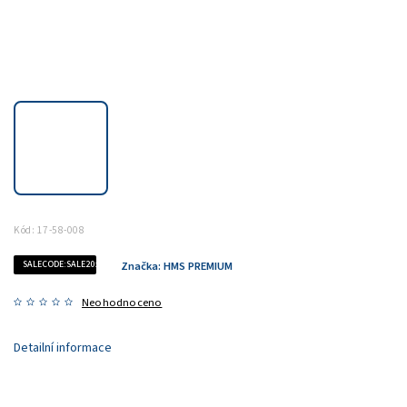
Kód:
17-58-008
SALECODE:SALE20:20:%
Značka:
HMS PREMIUM
Neohodnoceno
Detailní informace