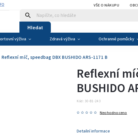
NFO
VŠE O NÁKUPU
OBC
Hledat
ortovní výživa
Zdravá výživa
Ochranné pomůcky
Reflexní míč, speedbag DBX BUSHIDO ARS-1171 B
Reflexní m
BUSHIDO AR
Kód:
30-B1-243
Neohodnoceno
Detailní informace