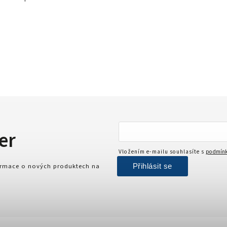
er
Vložením e-mailu souhlasíte s
podmínk
Přihlásit se
formace o nových produktech na