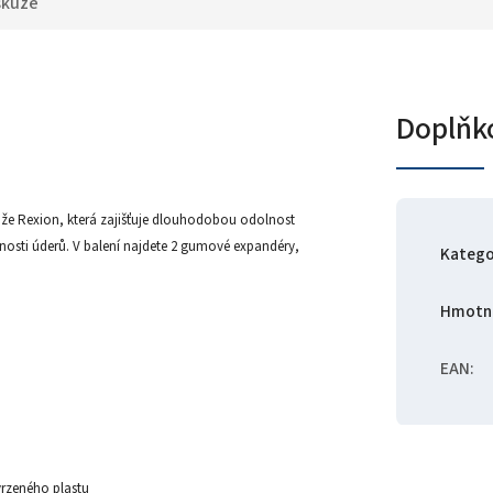
skuze
Doplňk
ůže Rexion, která zajišťuje dlouhodobou odolnost
esnosti úderů. V balení najdete 2 gumové expandéry,
Katego
Hmotn
EAN
:
vrzeného plastu