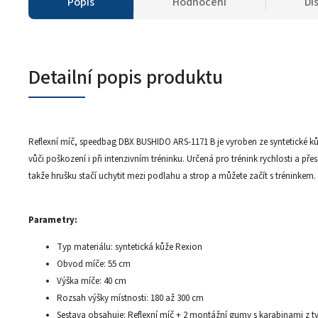
Popis
Hodnocení
Di
Detailní popis produktu
Reflexní míč, speedbag DBX BUSHIDO ARS-1171 B je vyroben ze syntetické k
vůči poškození i při intenzivním tréninku. Určená pro trénink rychlosti a př
takže hrušku stačí uchytit mezi podlahu a strop a můžete začít s tréninkem.
Parametry:
Typ materiálu: syntetická kůže Rexion
Obvod míče: 55 cm
Výška míče: 40 cm
Rozsah výšky místnosti: 180 až 300 cm
Sestava obsahuje: Reflexní míč + 2 montážní gumy s karabinami z t