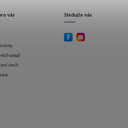
pro vás
Sledujte nás
dmínky
ních údajů
cení zboží
race