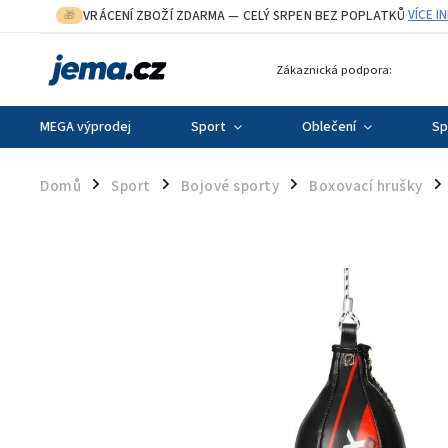
VRÁCENÍ ZBOŽÍ ZDARMA
— CELÝ SRPEN BEZ POPLATKŮ
VÍCE I
🎁
·
Zákaznická podpora:
MEGA výprodej
Sport
Oblečení
Sp
Domů
Sport
Bojové sporty
Boxovací hrušky
/
/
/
/