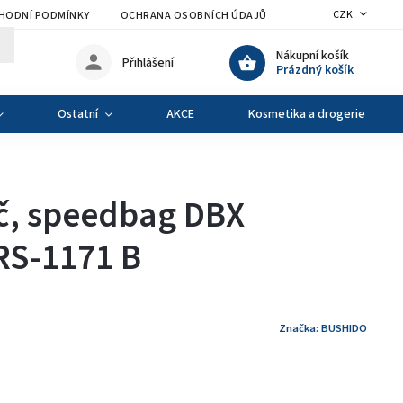
CZK
HODNÍ PODMÍNKY
OCHRANA OSOBNÍCH ÚDAJŮ
VÝMĚNA A VRÁCENÍ Z
Nákupní košík
Přihlášení
Prázdný košík
Ostatní
AKCE
Kosmetika a drogerie
íč, speedbag DBX
S-1171 B
Značka:
BUSHIDO