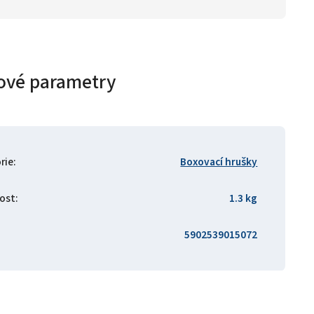
ové parametry
rie
:
Boxovací hrušky
ost
:
1.3 kg
5902539015072