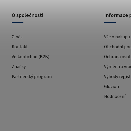
O společnosti
Informace 
O nás
Vše o nákupu
Kontakt
Obchodní po
Velkoobchod (B2B)
Ochrana osob
Značky
Výměna a vrá
Partnerský program
Výhody regist
Glovion
Hodnocení