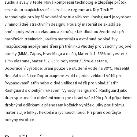
suchu a svaly v teple. Nová kompresní technologie zlepšuje průtok
krve do pracujících svalů a urychluje regeneraci. Dry Tech ™
technologie pro lepší odvádění potu a vlhkosti. Rashguard je vyroben
v mimořádně atraktivním designu. Použitý materiál se skládá ze
směsi polyesteru a elastanu a zaručuje tak dlouhou životnost i při
náročných trénincích, Kvalita materiálu a extrémně odolné švy
nezpůsobují nepříjemné tření při tréninku Vhodný pro všechny bojové
sporty (MMA, Zápas, Krav Maga a další), Materiál 1: 83% polyester /
17% elastane, Materiál 2: 85% polyester / 15% elastane,
Doporučení výrobce: praní pouze ve studené vodě na 30°C, Nežehlit,
Nesušit v sušičce Doporučujeme zvolit o jednu velikost větší pro
"vypasovaný" střih nebo o dvě velikosti větší pro volnější střih.
Rashguard s dlouhým rukávem. Výhody rashguardů: Rashguard jako
druh sportovního oblečení mimo jiné chrání vaše tělo před případnými
drobnými oděrkami a přenosem kožních vyrážek. Díky použitému
materiálu je lehký, flexibilní a rychleschnoucí. Při praní dodržujte
pokyny výrobce.