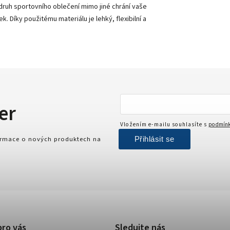
ruh sportovního oblečení mimo jiné chrání vaše
Díky použitému materiálu je lehký, flexibilní a
er
Vložením e-mailu souhlasíte s
podmínk
Přihlásit se
formace o nových produktech na
pro vás
Sledujte nás