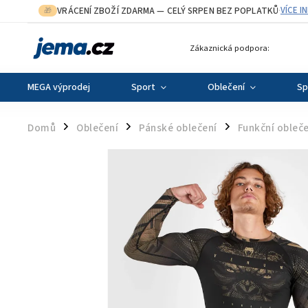
VRÁCENÍ ZBOŽÍ ZDARMA
— CELÝ SRPEN BEZ POPLATKŮ
VÍCE I
🎁
·
Zákaznická podpora:
MEGA výprodej
Sport
Oblečení
Sp
Domů
Oblečení
Pánské oblečení
Funkční obleče
/
/
/