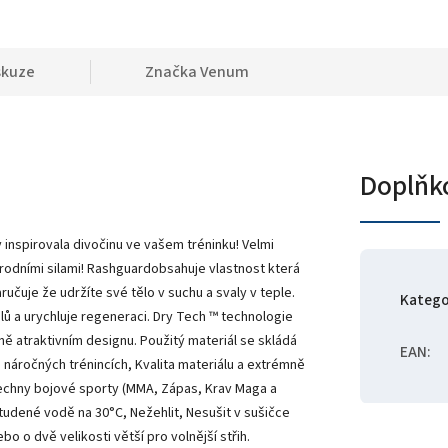
skuze
Značka
Venum
Doplňk
y inspirovala divočinu ve vašem tréninku! Velmi
írodními silami! Rashguardobsahuje vlastnost která
učuje že udržíte své tělo v suchu a svaly v teple.
Katego
lů a urychluje regeneraci. Dry Tech ™ technologie
ě atraktivním designu. Použitý materiál se skládá
EAN
:
i náročných trénincích, Kvalita materiálu a extrémně
šechny bojové sporty (MMA, Zápas, Krav Maga a
studené vodě na 30°C, Nežehlit, Nesušit v sušičce
o o dvě velikosti větší pro volnější střih.