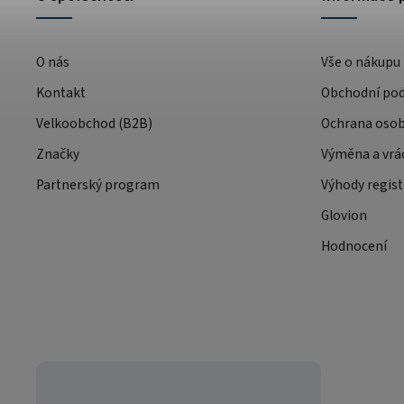
O nás
Vše o nákupu
Kontakt
Obchodní po
Velkoobchod (B2B)
Ochrana osob
Značky
Výměna a vrá
Partnerský program
Výhody regist
Glovion
Hodnocení