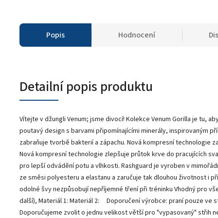
Popis
Hodnocení
Di
Detailní popis produktu
Vítejte v džungli Venum; jsme divocí! Kolekce Venum Gorilla je tu, ab
poutavý design s barvami připomínajícími minerály, inspirovaným př
zabraňuje tvorbě bakterií a zápachu. Nová kompresní technologie zar
Nová kompresní technologie zlepšuje průtok krve do pracujících sva
pro lepší odvádění potu a vlhkosti. Rashguard je vyroben v mimořádn
ze směsi polyesteru a elastanu a zaručuje tak dlouhou životnost i př
odolné švy nezpůsobují nepříjemné tření při tréninku Vhodný pro v
další), Materiál 1: Materiál 2: Doporučení výrobce: praní pouze ve 
Doporučujeme zvolit o jednu velikost větší pro "vypasovaný" střih neb