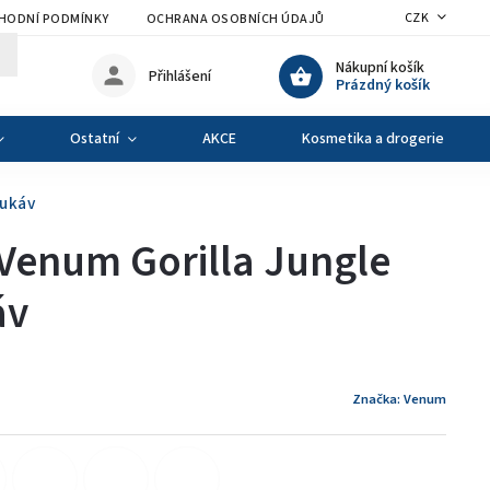
CZK
HODNÍ PODMÍNKY
OCHRANA OSOBNÍCH ÚDAJŮ
VÝMĚNA A VRÁCENÍ Z
Nákupní košík
Přihlášení
Prázdný košík
Ostatní
AKCE
Kosmetika a drogerie
rukáv
Venum Gorilla Jungle
áv
Značka:
Venum