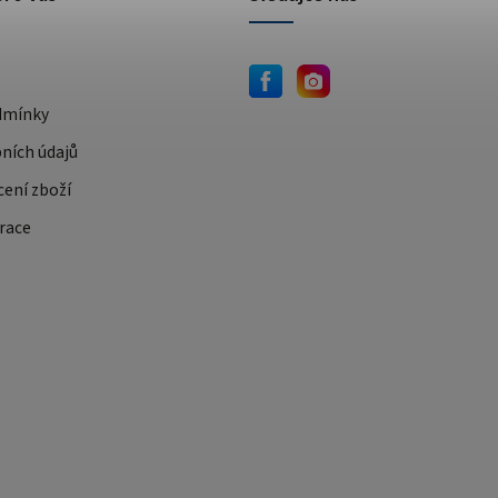
dmínky
ních údajů
cení zboží
race