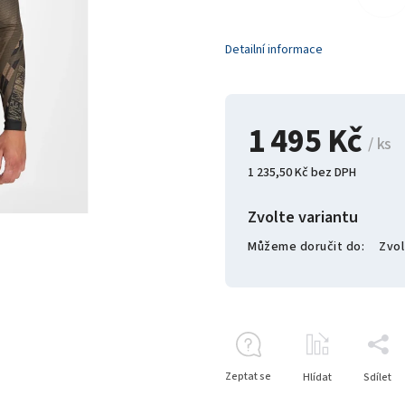
Detailní informace
1 495 Kč
/ ks
1 235,50 Kč bez DPH
Zvolte variantu
Můžeme doručit do:
Zvol
Zeptat se
Hlídat
Sdílet