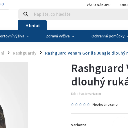
NFO
VŠE O NÁKUPU
OBC
Hledat
ortovní výživa
Zdravá výživa
Ochranné pomůcky
ní
Rashguardy
Rashguard Venum Gorilla Jungle dlouhý 
/
/
Rashguard 
dlouhý ruk
Kód:
Zvolte variantu
Neohodnoceno
Varianta