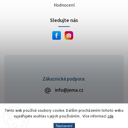
Hodnocení
Sledujte nás
Zákaznická podpora:
info@jema.cz
Tento web používá soubory cookie. Dalším procházením tohoto webu
vyjadřujete souhlas s jejich používáním.. Více informací
zde
.
Copyright 2026
JEMA.cz
. Všechna práva vyhrazena.
Vytvořil
Shoptet
| Design
Shoptak.cz
Nastavení