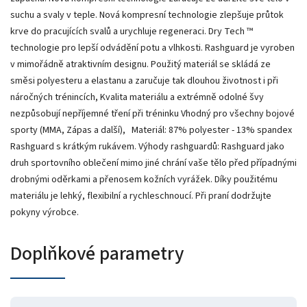
suchu a svaly v teple. Nová kompresní technologie zlepšuje průtok
krve do pracujících svalů a urychluje regeneraci. Dry Tech ™
technologie pro lepší odvádění potu a vlhkosti. Rashguard je vyroben
v mimořádně atraktivním designu. Použitý materiál se skládá ze
směsi polyesteru a elastanu a zaručuje tak dlouhou životnost i při
náročných trénincích, Kvalita materiálu a extrémně odolné švy
nezpůsobují nepříjemné tření při tréninku Vhodný pro všechny bojové
sporty (MMA, Zápas a další), Materiál: 87% polyester - 13% spandex
Rashguard s krátkým rukávem. Výhody rashguardů: Rashguard jako
druh sportovního oblečení mimo jiné chrání vaše tělo před případnými
drobnými oděrkami a přenosem kožních vyrážek. Díky použitému
materiálu je lehký, flexibilní a rychleschnoucí. Při praní dodržujte
pokyny výrobce.
Doplňkové parametry