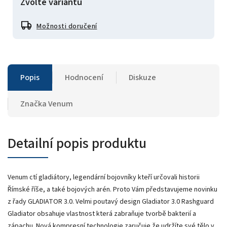
Zvolte variantu
Možnosti doručení
Popis
Hodnocení
Diskuze
Značka
Venum
Detailní popis produktu
Venum ctí gladiátory, legendární bojovníky kteří určovali historii
Římské říše, a také bojových arén. Proto Vám představujeme novinku
z řady GLADIATOR 3.0. Velmi poutavý design Gladiator 3.0 Rashguard
Gladiator obsahuje vlastnost která zabraňuje tvorbě bakterií a
zápachu. Nová kompresní technologie zaručuje že udržíte své tělo v