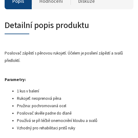
Popis
Hodnocení
Diskuze
Detailní popis produktu
Posilovač zápěstí s pěnovou rukojetí. Účelem je posílení zápěstí a svalů
předloktí.
Parametry:
1 kus v balení
Rukojeť: neoprenová pěna
Pružina: pochromovaná ocel
Posilovač skvěle padne do dlaně
Používá se při léčbě onemocnění kloubu a svalů
Vzhodný pro rehabilitaci prstů ruky