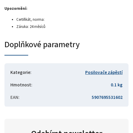
Upozornění:
Certifikát, norma:
Záruka: 24 měsíců
Doplňkové parametry
Kategorie
:
Posilovače zápěstí
Hmotnost
:
0.1 kg
EAN
:
5907695531602