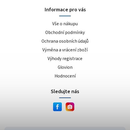
sušenka
4
Informace pro vás
kokos/vanilka
1
cookies/cream
15
Vše o nákupu
dvojitá čokoláda
3
Obchodní podmínky
ananas/mango
8
Ochrana osobních údajů
meruňkový jogurt
1
Výměna a vrácení zboží
čokoláda/lískový oříšek
1
Výhody registrace
cookie dough
1
lískový oříšek/nugát
1
Glovion
karamel/kešu
1
Hodnocení
cookies
4
Sledujte nás
bílá čokoláda/mandle
1
slané arašídy
1
krémová s křupinkami
1
bílé slané arašídy
1
mléčno-čokoládový cupcake
1