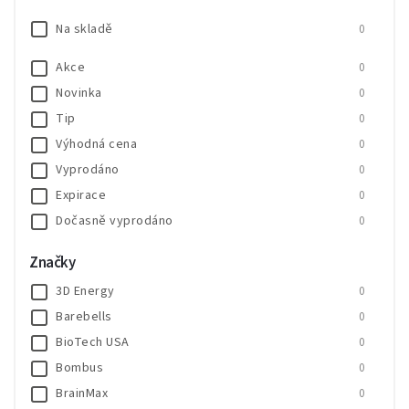
Na skladě
0
Akce
0
Novinka
0
Tip
0
Výhodná cena
0
Vyprodáno
0
Expirace
0
Dočasně vyprodáno
0
SALECODE:SALE20:20:%
0
Značky
SALECODE:SALE30:30:%
0
3D Energy
0
Barebells
0
BioTech USA
0
Bombus
0
BrainMax
0