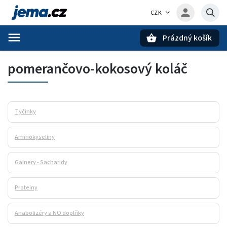
CZK
Prázdný košík
Hledat
pomerančovo-kokosový koláč
Tyčinky
Aminokyseliny
Gainery - Sacharidy
Proteiny
Anabolizéry a NO doplňky