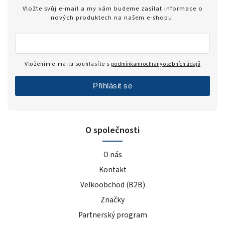
Zero
1
Vložte svůj e-mail a my vám budeme zasílat informace o
modrý hrozen
5
nových produktech na našem e-shopu.
ledový čaj broskev
4
tiramisu
4
cola
2
Vložením e-mailu souhlasíte s
podmínkami ochrany osobních údajů
černý rybíz
4
Přihlásit se
mango
5
modrá malina
5
pomeranč
22
O společnosti
malina
6
banán
22
O nás
čokoláda+kakao
4
Kontakt
jahoda
25
Velkoobchod (B2B)
vanilka
27
Značky
čokoláda/kokos
13
čokoláda/kakao
2
Partnerský program