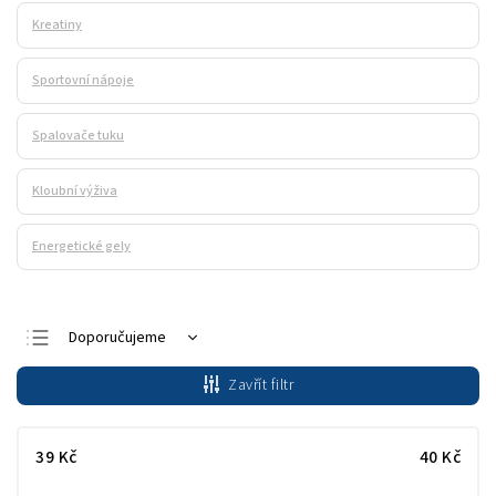
Kreatiny
Sportovní nápoje
Spalovače tuku
Kloubní výživa
Energetické gely
Doporučujeme
Nejlevnější
Zavřít filtr
Nejdražší
Nejprodávanější
39
Kč
40
Kč
Abecedně