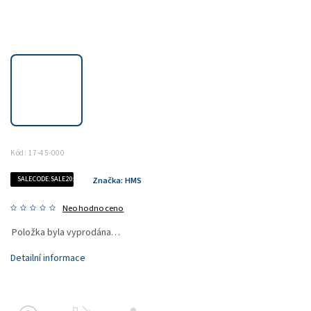
Kód:
17-45-000
SALECODE:SALE20:20:%
Značka:
HMS
Neohodnoceno
Položka byla vyprodána…
Detailní informace