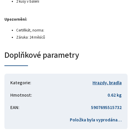
2 kusy v balení
Upozornění:
Certifikát, norma:
Záruka: 24 měsíců
Doplňkové parametry
Kategorie
:
Hrazdy, bradla
Hmotnost
:
0.62 kg
EAN
:
5907695515732
Položka byla vyprodána…