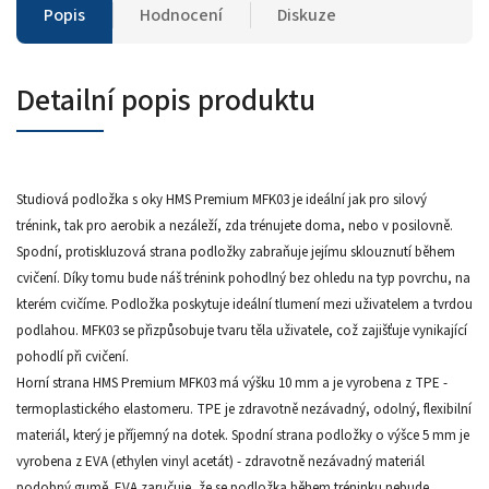
Popis
Hodnocení
Diskuze
Detailní popis produktu
Studiová podložka s oky HMS Premium MFK03 je ideální jak pro silový
trénink, tak pro aerobik a nezáleží, zda trénujete doma, nebo v posilovně.
Spodní, protiskluzová strana podložky zabraňuje jejímu sklouznutí během
cvičení. Díky tomu bude náš trénink pohodlný bez ohledu na typ povrchu, na
kterém cvičíme. Podložka poskytuje ideální tlumení mezi uživatelem a tvrdou
podlahou. MFK03 se přizpůsobuje tvaru těla uživatele, což zajišťuje vynikající
pohodlí při cvičení.
Horní strana HMS Premium MFK03 má výšku 10 mm a je vyrobena z TPE -
termoplastického elastomeru. TPE je zdravotně nezávadný, odolný, flexibilní
materiál, který je příjemný na dotek. Spodní strana podložky o výšce 5 mm je
vyrobena z EVA (ethylen vinyl acetát) - zdravotně nezávadný materiál
podobný gumě. EVA zaručuje, že se podložka během tréninku nebude