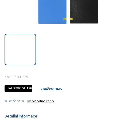
Kód:
17-44-279
SALECODE:SALE20:20:%
Značka:
HMS
Neohodnoceno
Detailní informace