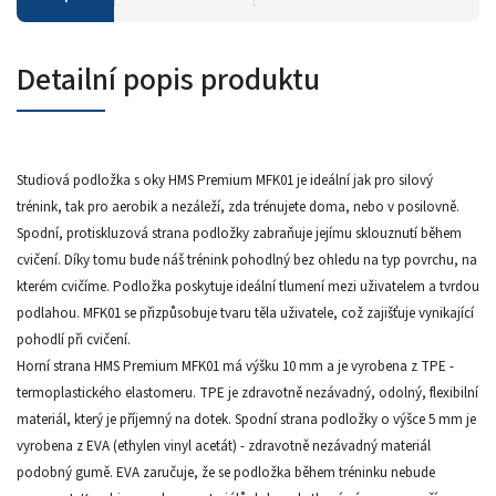
Detailní popis produktu
Studiová podložka s oky HMS Premium MFK01 je ideální jak pro silový
trénink, tak pro aerobik a nezáleží, zda trénujete doma, nebo v posilovně.
Spodní, protiskluzová strana podložky zabraňuje jejímu sklouznutí během
cvičení. Díky tomu bude náš trénink pohodlný bez ohledu na typ povrchu, na
kterém cvičíme. Podložka poskytuje ideální tlumení mezi uživatelem a tvrdou
podlahou. MFK01 se přizpůsobuje tvaru těla uživatele, což zajišťuje vynikající
pohodlí při cvičení.
Horní strana HMS Premium MFK01 má výšku 10 mm a je vyrobena z TPE -
termoplastického elastomeru. TPE je zdravotně nezávadný, odolný, flexibilní
materiál, který je příjemný na dotek. Spodní strana podložky o výšce 5 mm je
vyrobena z EVA (ethylen vinyl acetát) - zdravotně nezávadný materiál
podobný gumě. EVA zaručuje, že se podložka během tréninku nebude