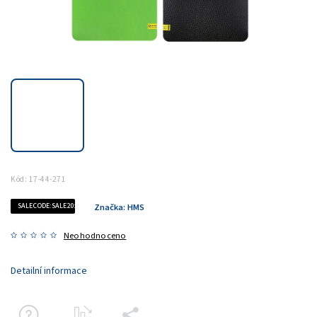
Kód:
17-44-271
SALECODE:SALE20:20:%
Značka:
HMS
Neohodnoceno
Detailní informace