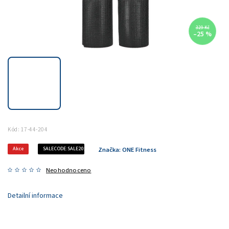
329 Kč
–25 %
Kód:
17-44-204
Akce
SALECODE:SALE20:20:%
Značka:
ONE Fitness
Neohodnoceno
Detailní informace