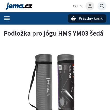
CZK
Prázdný košík
Hledat
Podložka pro jógu HMS YM03 šedá