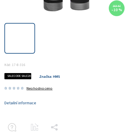
369 Kč
–10 %
Kód:
17-8-316
SALECODE:SALE20:20:%
Značka:
HMS
Neohodnoceno
Detailní informace