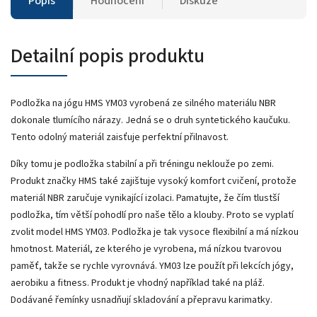
Popis
Hodnocení
Diskuze
Detailní popis produktu
Podložka na jógu HMS YM03 vyrobená ze silného materiálu NBR
dokonale tlumícího nárazy. Jedná se o druh syntetického kaučuku.
Tento odolný materiál zaisťuje perfektní přilnavost.
Díky tomu je podložka stabilní a při tréningu neklouže po zemi.
Produkt značky HMS také zajištuje vysoký komfort cvičení, protože
materiál NBR zaručuje vynikající izolaci. Pamatujte, že čím tlustší
podložka, tím větší pohodlí pro naše tělo a klouby. Proto se vyplatí
zvolit model HMS YM03. Podložka je tak vysoce flexibilní a má nízkou
hmotnost. Materiál, ze kterého je vyrobena, má nízkou tvarovou
paměť, takže se rychle vyrovnává. YM03 lze použít při lekcích jógy,
aerobiku a fitness. Produkt je vhodný například také na pláž.
Dodávané řemínky usnadňují skladování a přepravu karimatky.