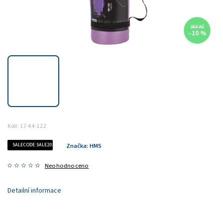
369 Kč
–10 %
Kód:
17-44-122
SALECODE:SALE20:20:%
Značka:
HMS
Neohodnoceno
Detailní informace