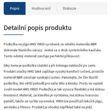
Popis
Hodnocení
Diskuze
Detailní popis produktu
Podložka na jógu HMS YM03 vyrobená ze silného materiálu NBR
dokonale tlumícího nárazy. Jedná se o druh syntetického kaučuku.
Tento odolný materiál zaisťuje perfektní přilnavost.
Díky tomu je podložka stabilní a při tréningu neklouže po zemi.
Produkt značky HMS také zajištuje vysoký komfort cvičení, protože
materiál NBR zaručuje vynikající izolaci. Pamatujte, že čím tlustší
podložka, tím větší pohodlí pro naše tělo a klouby. Proto se vyplatí
zvolit model HMS YM03. Podložka je tak vysoce flexibilní a má nízkou
hmotnost. Materiál, ze kterého je vyrobena, má nízkou tvarovou
paměť, takže se rychle vyrovnává. YM03 lze použít při lekcích jógy,
aerobiku a fitness. Produkt je vhodný například také na pláž.