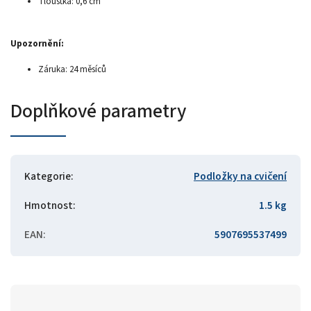
Tloušťka: 0,6 cm
Upozornění:
Záruka: 24 měsíců
Doplňkové parametry
Kategorie
:
Podložky na cvičení
Hmotnost
:
1.5 kg
EAN
:
5907695537499