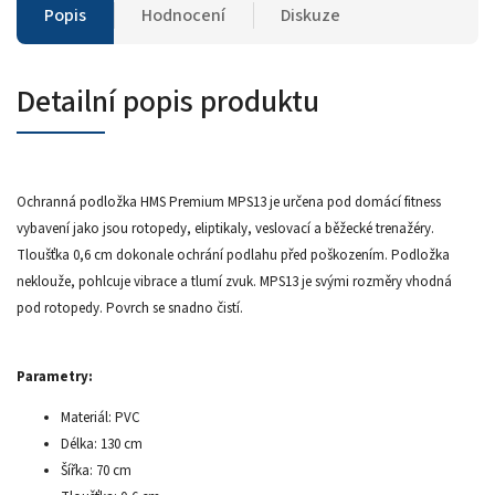
Popis
Hodnocení
Diskuze
Detailní popis produktu
Ochranná podložka HMS Premium MPS13 je určena pod domácí fitness
vybavení jako jsou rotopedy, eliptikaly, veslovací a běžecké trenažéry.
Tloušťka 0,6 cm dokonale ochrání podlahu před poškozením. Podložka
neklouže, pohlcuje vibrace a tlumí zvuk. MPS13 je svými rozměry vhodná
pod rotopedy. Povrch se snadno čistí.
Parametry:
Materiál: PVC
Délka: 130 cm
Šířka: 70 cm