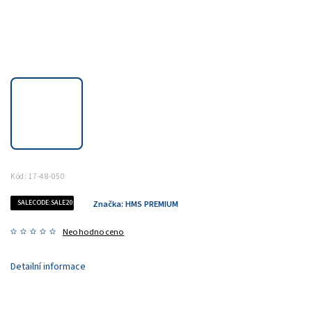
Kód:
17-48-050
SALECODE:SALE20:20:%
Značka:
HMS PREMIUM
Neohodnoceno
Detailní informace