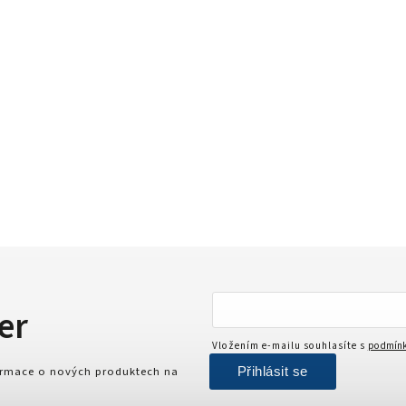
er
Vložením e-mailu souhlasíte s
podmínk
Přihlásit se
formace o nových produktech na