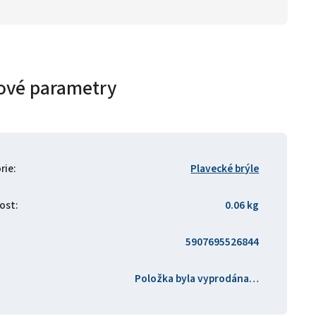
ové parametry
rie
:
Plavecké brýle
ost
:
0.06 kg
5907695526844
Položka byla vyprodána…