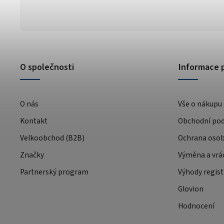
O společnosti
Informace 
O nás
Vše o nákupu
Kontakt
Obchodní po
Velkoobchod (B2B)
Ochrana osob
Značky
Výměna a vrá
Partnerský program
Výhody regist
Glovion
Hodnocení