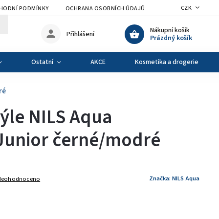
CZK
HODNÍ PODMÍNKY
OCHRANA OSOBNÍCH ÚDAJŮ
VÝMĚNA A VRÁCENÍ Z
Nákupní košík
Přihlášení
Prázdný košík
Ostatní
AKCE
Kosmetika a drogerie
ré
ýle NILS Aqua
unior černé/modré
Značka:
NILS Aqua
Neohodnoceno