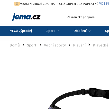
VRÁCENÍ ZBOŽÍ ZDARMA
— CELÝ SRPEN BEZ POPLATKŮ
VÍCE I
🎁
·
Zákaznická podpora:
MEGA výprodej
Sport
Oblečení
Sp
Domů
Sport
Vodní sporty
Plavání
Plavecké 
/
/
/
/