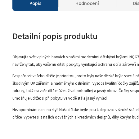
Popis
Hodnocení
Di
Detailní popis produktu
Objevujte svět v plných barvách s našimi moderními dětskými brýlemi NQG7
navrženy tak, aby vašemu dítěti poskytly vynikající ochranu očí a zároveň
Bezpečnost vašeho dítěte je prioritou, proto byly naše dětské brýle speciálně
škodlivým UV zářením a nadměrným oslněním. Vysoce kvalitní čočky zajišťuj
odrazy, takže si vaše dítě může užívat pohodlný a jasný obraz. Čočky se spe
umožňuje udržet si při pobytu ve vodě stále jasný výhled.
Nezapomínáme ani na styl! Naše dětské brýle jsou k dispozici v široké škál
dítěte. Vyberte si z našich odvážných a kreativních designů, díky kterým bu