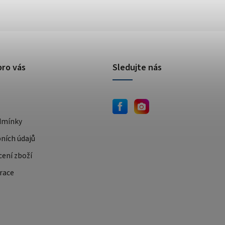
pro vás
Sledujte nás
dmínky
ních údajů
cení zboží
race