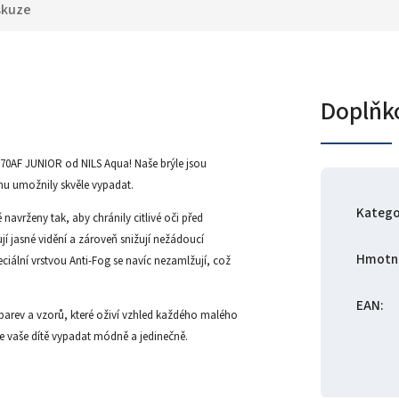
skuze
Doplňk
70AF JUNIOR od NILS Aqua! Naše brýle jsou
 mu umožnily skvěle vypadat.
Katego
 navrženy tak, aby chránily citlivé oči před
í jasné vidění a zároveň snižují nežádoucí
Hmotn
ciální vrstvou Anti-Fog se navíc nezamlžují, což
EAN
:
e barev a vzorů, které oživí vzhled každého malého
de vaše dítě vypadat módně a jedinečně.