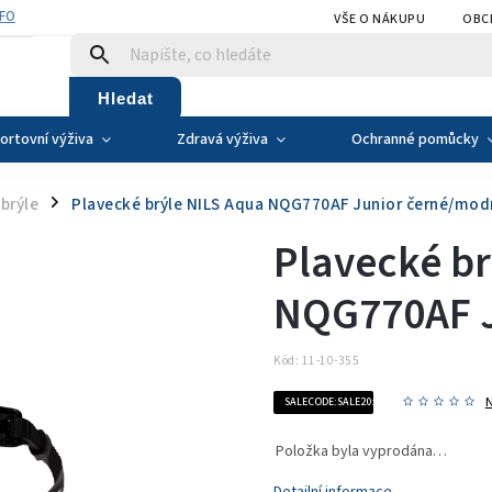
NFO
VŠE O NÁKUPU
OBC
Hledat
ortovní výživa
Zdravá výživa
Ochranné pomůcky
brýle
Plavecké brýle NILS Aqua NQG770AF Junior černé/mod
/
Plavecké br
NQG770AF J
Kód:
11-10-355
SALECODE:SALE20:20:%
Položka byla vyprodána…