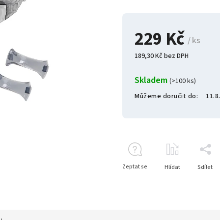
229 Kč
/ ks
189,30 Kč bez DPH
Skladem
(>100 ks)
Můžeme doručit do:
11.8
Zeptat se
Hlídat
Sdílet