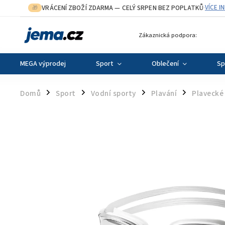
VRÁCENÍ ZBOŽÍ ZDARMA
— CELÝ SRPEN BEZ POPLATKŮ
VÍCE I
🎁
·
Zákaznická podpora:
MEGA výprodej
Sport
Oblečení
Sp
Domů
Sport
Vodní sporty
Plavání
Plavecké 
/
/
/
/