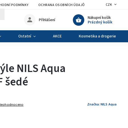
CZK
HODNÍ PODMÍNKY
OCHRANA OSOBNÍCH ÚDAJŮ
VÝMĚNA A VRÁCENÍ Z
Nákupní košík
Přihlášení
Prázdný košík
Ostatní
AKCE
Kosmetika a drogerie
ýle NILS Aqua
 šedé
Značka:
NILS Aqua
Neohodnoceno