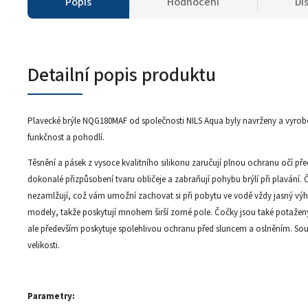
Popis
Hodnocení
Di
Detailní popis produktu
Plavecké brýle NQG180MAF od společnosti NILS Aqua byly navrženy a vyrobe
funkčnost a pohodlí.
Těsnění a pásek z vysoce kvalitního silikonu zaručují plnou ochranu očí p
dokonalé přizpůsobení tvaru obličeje a zabraňují pohybu brýlí při plavání.
nezamlžují, což vám umožní zachovat si při pobytu ve vodě vždy jasný výhl
modely, takže poskytují mnohem širší zorné pole. Čočky jsou také potaženy
ale především poskytuje spolehlivou ochranu před sluncem a oslněním. Sou
velikosti.
Parametry: