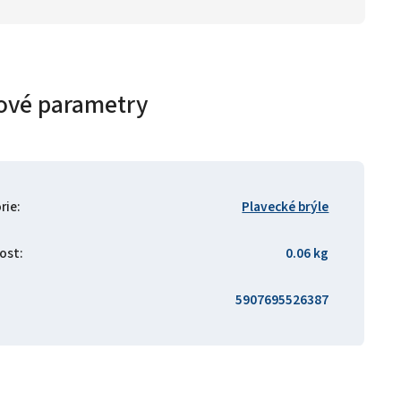
ové parametry
rie
:
Plavecké brýle
ost
:
0.06 kg
5907695526387