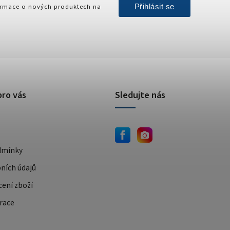
Přihlásit se
formace o nových produktech na
pro vás
Sledujte nás
dmínky
ních údajů
cení zboží
race