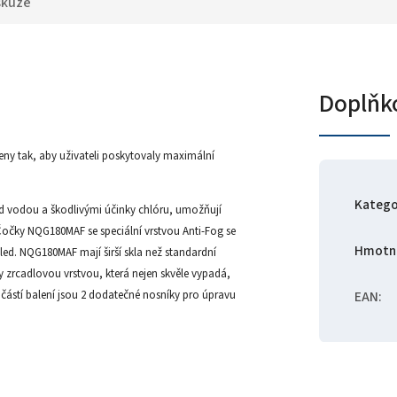
skuze
Doplňk
ny tak, aby uživateli poskytovaly maximální
Katego
řed vodou a škodlivými účinky chlóru, umožňují
 Čočky NQG180MAF se speciální vrstvou Anti-Fog se
Hmotn
ed. NQG180MAF mají širší skla než standardní
 zrcadlovou vrstvou, která nejen skvěle vypadá,
částí balení jsou 2 dodatečné nosníky pro úpravu
EAN
: