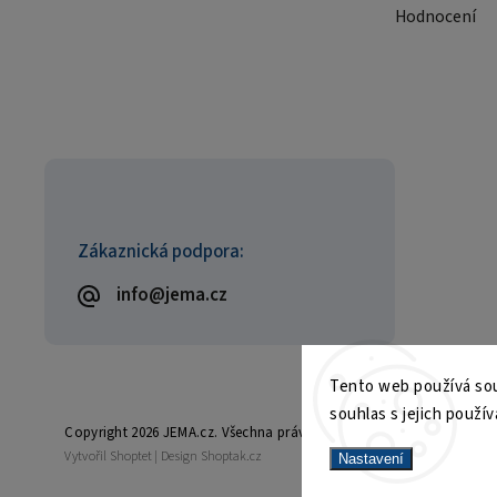
Hodnocení
Zákaznická podpora:
info@jema.cz
Tento web používá sou
souhlas s jejich použív
Copyright 2026
JEMA.cz
. Všechna práva vyhrazena.
Vytvořil
Shoptet
| Design
Shoptak.cz
Nastavení