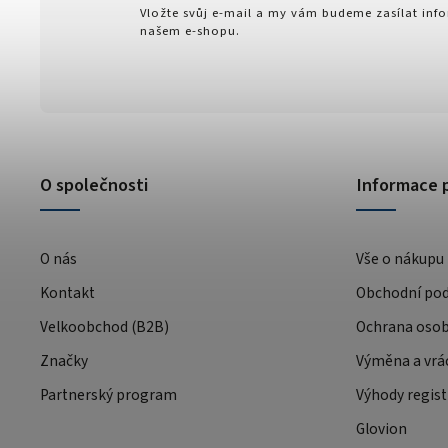
Vložte svůj e-mail a my vám budeme zasílat in
našem e-shopu.
O společnosti
Informace 
O nás
Vše o nákupu
Kontakt
Obchodní po
Velkoobchod (B2B)
Ochrana osob
Značky
Výměna a vrá
Partnerský program
Výhody regist
Glovion