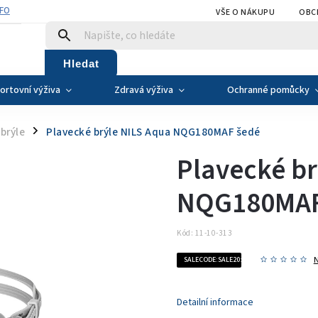
NFO
VŠE O NÁKUPU
OBC
Hledat
ortovní výživa
Zdravá výživa
Ochranné pomůcky
brýle
Plavecké brýle NILS Aqua NQG180MAF šedé
/
Plavecké br
NQG180MAF
Kód:
11-10-313
SALECODE:SALE20:20:%
Detailní informace