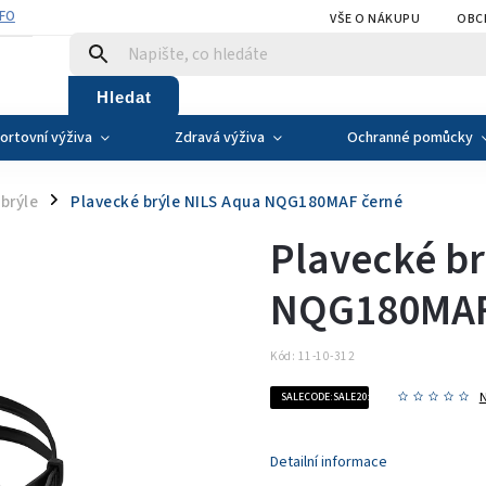
NFO
VŠE O NÁKUPU
OBC
Hledat
ortovní výživa
Zdravá výživa
Ochranné pomůcky
brýle
Plavecké brýle NILS Aqua NQG180MAF černé
/
Plavecké br
NQG180MAF
Kód:
11-10-312
SALECODE:SALE20:20:%
Detailní informace