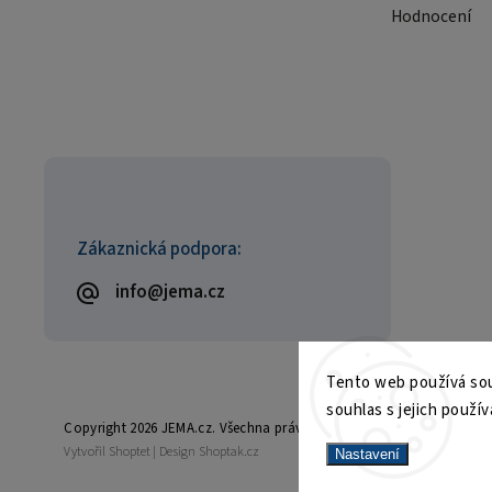
Hodnocení
Zákaznická podpora:
info@jema.cz
Tento web používá sou
souhlas s jejich použív
Copyright 2026
JEMA.cz
. Všechna práva vyhrazena.
Vytvořil
Shoptet
| Design
Shoptak.cz
Nastavení