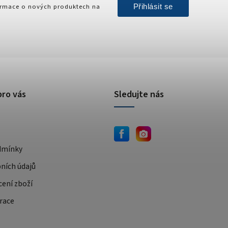
Přihlásit se
formace o nových produktech na
pro vás
Sledujte nás
dmínky
ních údajů
cení zboží
race