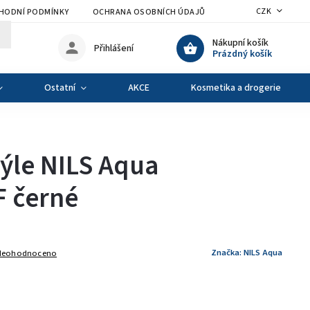
CZK
HODNÍ PODMÍNKY
OCHRANA OSOBNÍCH ÚDAJŮ
VÝMĚNA A VRÁCENÍ Z
Nákupní košík
Přihlášení
Prázdný košík
Ostatní
AKCE
Kosmetika a drogerie
ýle NILS Aqua
 černé
Značka:
NILS Aqua
Neohodnoceno