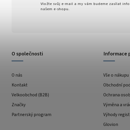
Vložte svůj e-mail a my vám budeme zasílat in
našem e-shopu.
O společnosti
Informace 
O nás
Vše o nákupu
Kontakt
Obchodní po
Velkoobchod (B2B)
Ochrana osob
Značky
Výměna a vrá
Partnerský program
Výhody regist
Glovion