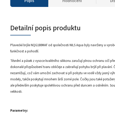
Popis
Hodnocení
Di
Detailní popis produktu
Plavecké brýle NQG180MAF od společnosti NILS Aqua byly navrženy a vyrobe
funkčnost a pohodlí.
Těsnění a pásek z vysoce kvalitního silikonu zaručují plnou ochranu očí p
dokonalé přizpůsobení tvaru obličeje a zabraňují pohybu brýlí při plavání.
nezamlžují, což vám umožní zachovat si při pobytu ve vodě vždy jasný výhl
modely, takže poskytují mnohem širší zorné pole. Čočky jsou také potaženy
ale především poskytuje spolehlivou ochranu před sluncem a oslněním. Sou
velikosti.
Parametry: