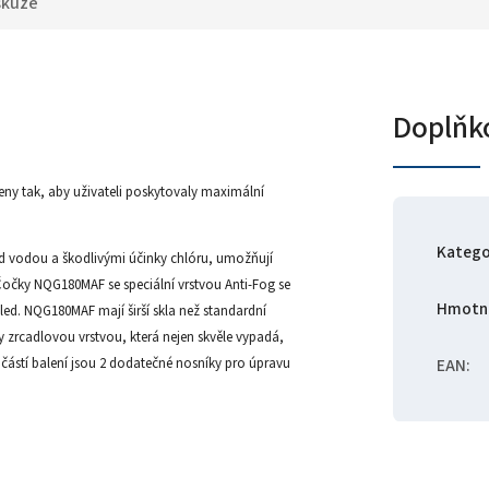
skuze
Doplňk
ny tak, aby uživateli poskytovaly maximální
Katego
řed vodou a škodlivými účinky chlóru, umožňují
 Čočky NQG180MAF se speciální vrstvou Anti-Fog se
Hmotn
ed. NQG180MAF mají širší skla než standardní
 zrcadlovou vrstvou, která nejen skvěle vypadá,
částí balení jsou 2 dodatečné nosníky pro úpravu
EAN
: