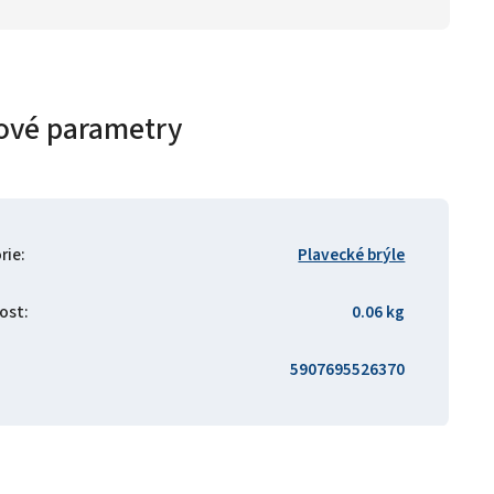
ové parametry
rie
:
Plavecké brýle
ost
:
0.06 kg
5907695526370