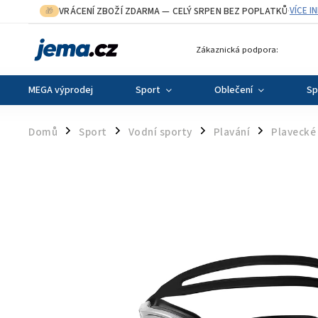
VRÁCENÍ ZBOŽÍ ZDARMA
— CELÝ SRPEN BEZ POPLATKŮ
VÍCE I
🎁
·
Zákaznická podpora:
MEGA výprodej
Sport
Oblečení
Sp
Domů
Sport
Vodní sporty
Plavání
Plavecké 
/
/
/
/