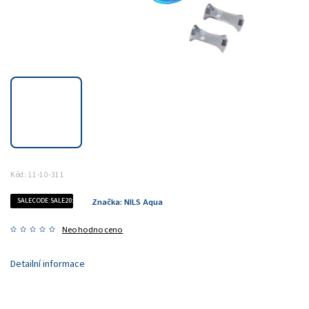
Kód:
11-10-311
SALECODE:SALE20:20:%
Značka:
NILS Aqua
Neohodnoceno
Detailní informace