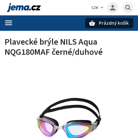
CZK
Prázdný košík
Hledat
Plavecké brýle NILS Aqua
NQG180MAF černé/duhové