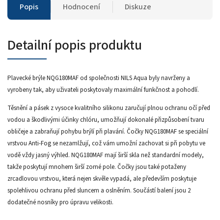
Popis
Hodnocení
Diskuze
Detailní popis produktu
Plavecké brýle NQG180MAF od společnosti NILS Aqua byly navrženy a
vyrobeny tak, aby uživateli poskytovaly maximální funkčnost a pohodlí.
Těsnění a pásek z vysoce kvalitního silikonu zaručují plnou ochranu očí před
vodou a škodlivými účinky chlóru, umožňují dokonalé přizpůsobení tvaru
obličeje a zabraňují pohybu brýlí při plavání. Čočky NQG180MAF se speciální
vrstvou Anti-Fog se nezamlžují, což vám umožní zachovat si při pobytu ve
vodě vždy jasný výhled. NQG180MAF mají širší skla než standardní modely,
takže poskytují mnohem širší zorné pole. Čočky jsou také potaženy
zrcadlovou vrstvou, která nejen skvěle vypadá, ale především poskytuje
spolehlivou ochranu před sluncem a oslněním. Součástí balení jsou 2
dodatečné nosníky pro úpravu velikosti.