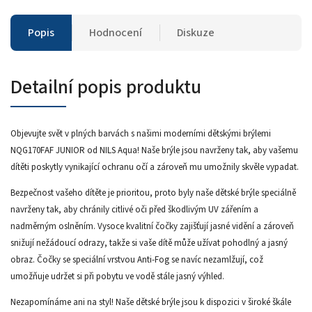
Popis
Hodnocení
Diskuze
Detailní popis produktu
Objevujte svět v plných barvách s našimi moderními dětskými brýlemi
NQG170FAF JUNIOR od NILS Aqua! Naše brýle jsou navrženy tak, aby vašemu
dítěti poskytly vynikající ochranu očí a zároveň mu umožnily skvěle vypadat.
Bezpečnost vašeho dítěte je prioritou, proto byly naše dětské brýle speciálně
navrženy tak, aby chránily citlivé oči před škodlivým UV zářením a
nadměrným oslněním. Vysoce kvalitní čočky zajišťují jasné vidění a zároveň
snižují nežádoucí odrazy, takže si vaše dítě může užívat pohodlný a jasný
obraz. Čočky se speciální vrstvou Anti-Fog se navíc nezamlžují, což
umožňuje udržet si při pobytu ve vodě stále jasný výhled.
Nezapomínáme ani na styl! Naše dětské brýle jsou k dispozici v široké škále