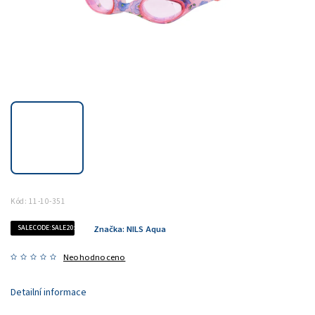
Kód:
11-10-351
SALECODE:SALE20:20:%
Značka:
NILS Aqua
Neohodnoceno
Detailní informace