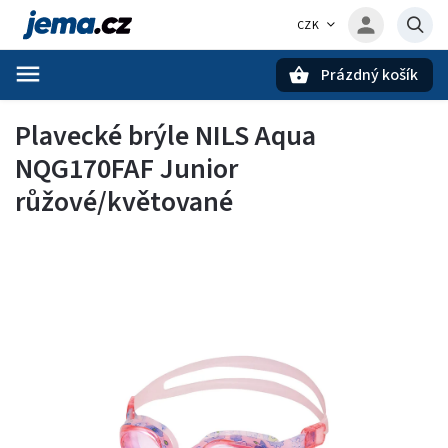
CZK
Prázdný košík
Hledat
Plavecké brýle NILS Aqua
NQG170FAF Junior
růžové/květované